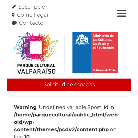
Suscripción
Cómo llegar
Contacto
Solicitud de espacios
Skip to content
Warning
: Undefined variable $post_id in
/home/parquecultural/public_html/web-
old/wp-
content/themes/pcdv2/content.php
on
line
10