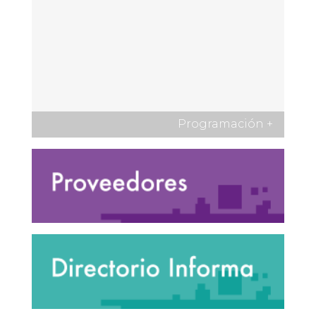
Programación
+