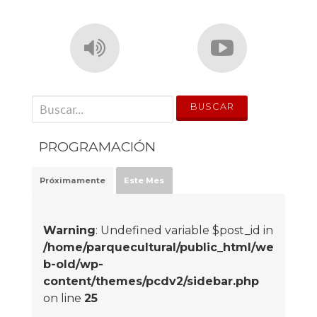
' . __('Search for:') . '
PROGRAMACIÓN
Próximamente
Este Mes
Warning
: Undefined variable $post_id in
/home/parquecultural/public_html/we
b-old/wp-
content/themes/pcdv2/sidebar.php
on line
25