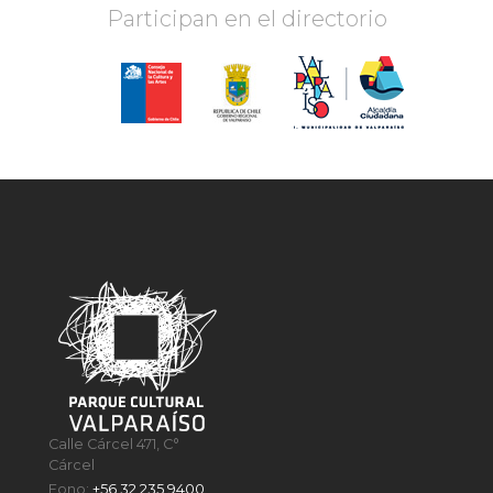
Participan en el directorio
Calle Cárcel 471, C°
Cárcel
Fono:
+56 32 235 9400