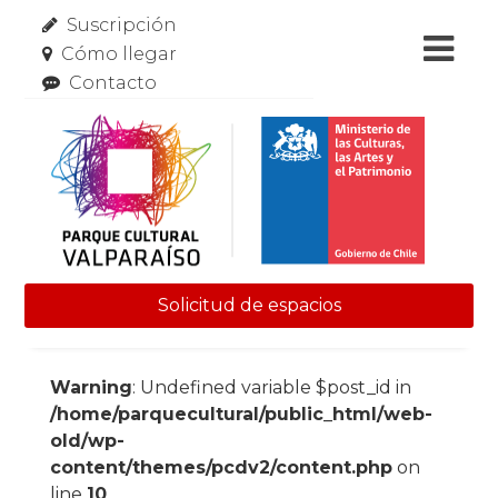
Suscripción
Cómo llegar
Contacto
Solicitud de espacios
Skip to content
Warning
: Undefined variable $post_id in
/home/parquecultural/public_html/web-
old/wp-
content/themes/pcdv2/content.php
on
line
10