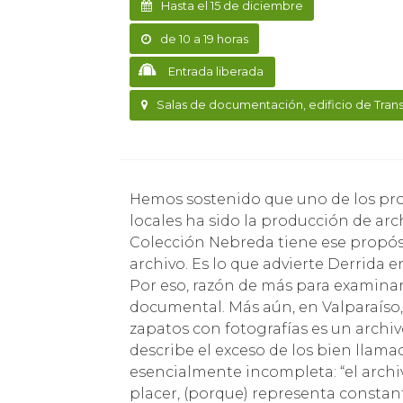
Hasta el 15 de diciembre
de 10 a 19 horas
Entrada liberada
Salas de documentación, edificio de Trans
Hemos sostenido que uno de los propósitos del PCdV en el terreno de las historias
locales ha sido la producción de arc
Colección Nebreda tiene ese propós
archivo. Es lo que advierte Derrida 
Por eso, razón de más para examinar
documental. Más aún, en Valparaíso
zapatos con fotografías es un archivo
describe el exceso de los bien llama
esencialmente incompleta: “el archi
placer, (porque) representa constant