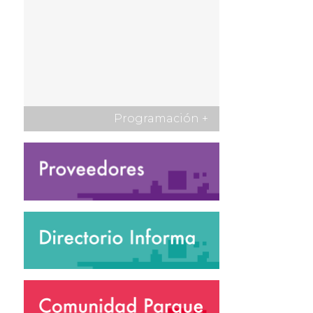
Programación
+