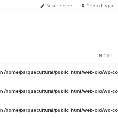
Suscripción
Cómo llegar
Skip to content
INICIO
in
/home/parquecultural/public_html/web-old/wp-c
in
/home/parquecultural/public_html/web-old/wp-c
in
/home/parquecultural/public_html/web-old/wp-c