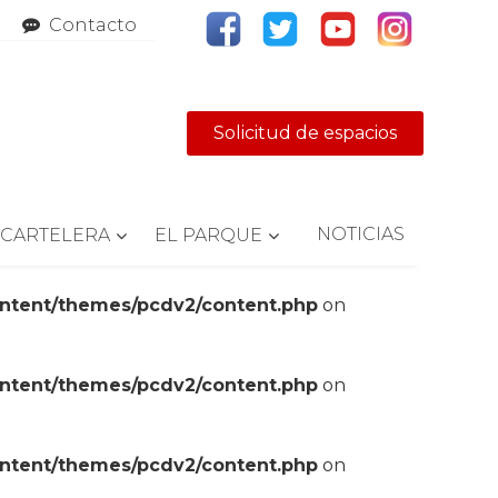
Contacto
Solicitud de espacios
NOTICIAS
CARTELERA
EL PARQUE
ontent/themes/pcdv2/content.php
on
ontent/themes/pcdv2/content.php
on
ontent/themes/pcdv2/content.php
on