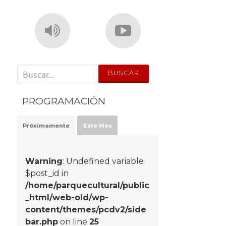
' . __('Search for:') . '
PROGRAMACIÓN
Próximamente
Este Mes
Warning
: Undefined variable
$post_id in
/home/parquecultural/public
_html/web-old/wp-
content/themes/pcdv2/side
bar.php
on line
25