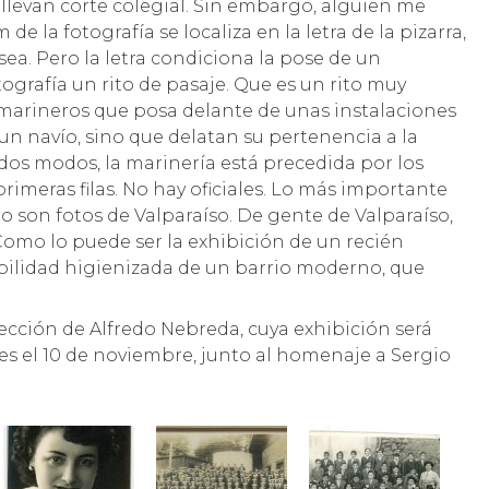
llevan corte colegial. Sin embargo, alguien me
e la fotografía se localiza en la letra de la pizarra,
 sea. Pero la letra condiciona la pose de un
ografía un rito de pasaje. Que es un rito muy
e marineros que posa delante de unas instalaciones
 un navío, sino que delatan su pertenencia a la
dos modos, la marinería está precedida por los
imeras filas. No hay oficiales. Lo más importante
ero son fotos de Valparaíso. De gente de Valparaíso,
Como lo puede ser la exhibición de un recién
abilidad higienizada de un barrio moderno, que
olección de Alfredo Nebreda, cuya exhibición será
les el 10 de noviembre, junto al homenaje a Sergio