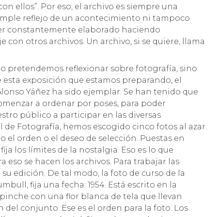
n ellos”. Por eso, el archivo es siempre una
simple reflejo de un acontecimiento ni tampoco
ser constantemente elaborado haciendo
con otros archivos. Un archivo, si se quiere, llama
o pretendemos reflexionar sobre fotografía, sino
de esta exposición que estamos preparando, el
Alonso Yáñez ha sido ejemplar. Se han tenido que
comenzar a ordenar por poses, para poder
stro público a participar en las diversas
al de Fotografía, hemos escogido cinco fotos al azar.
el orden o el deseo de selección. Puestas en
a los límites de la nostalgia. Eso es lo que
a eso se hacen los archivos. Para trabajar las
su edición. De tal modo, la foto de curso de la
bull, fija una fecha: 1954. Está escrito en la
l pinche con una flor blanca de tela que llevan
 del conjunto. Ese es el orden para la foto. Los