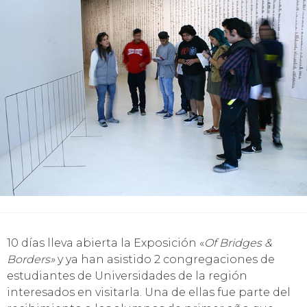
10 días lleva abierta la Exposición «
Of Bridges &
Borders»
y ya han asistido 2 congregaciones de
estudiantes de Universidades de la región
interesados en visitarla. Una de ellas fue parte del