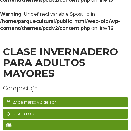
content/themes/pcdv2/content.php
on line
15
Warning
: Undefined variable $post_id in
/home/parquecultural/public_html/web-old/wp-
content/themes/pcdv2/content.php
on line
16
CLASE INVERNADERO
PARA ADULTOS
MAYORES
Compostaje
27 de marzo y 3 de abril
17:30 a 19:00