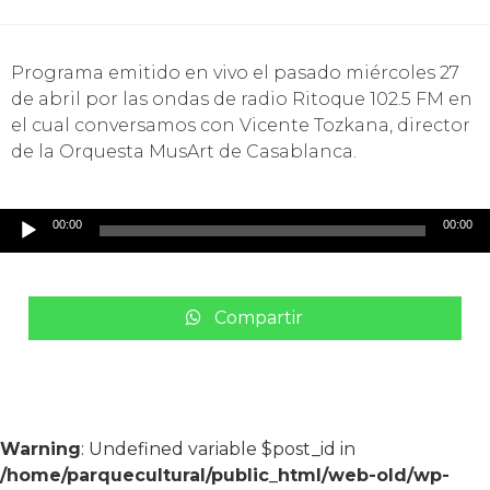
Programa emitido en vivo el pasado miércoles 27
de abril por las ondas de radio Ritoque 102.5 FM en
el cual conversamos con Vicente Tozkana, director
de la Orquesta MusArt de Casablanca.
Reproductor
00:00
00:00
de
audio
Compartir
Warning
: Undefined variable $post_id in
/home/parquecultural/public_html/web-old/wp-