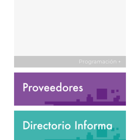
Programación
+