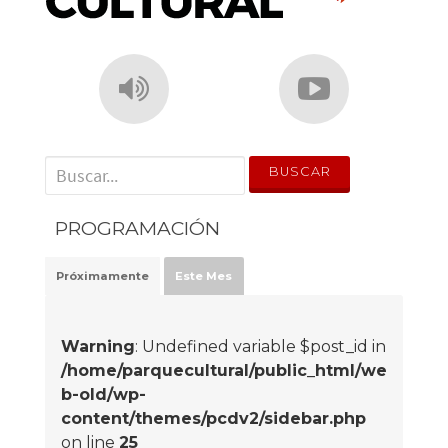
' . __('Search for:') . '
PROGRAMACIÓN
Próximamente
Este Mes
Warning
: Undefined variable $post_id in
/home/parquecultural/public_html/we
b-old/wp-
content/themes/pcdv2/sidebar.php
on line
25