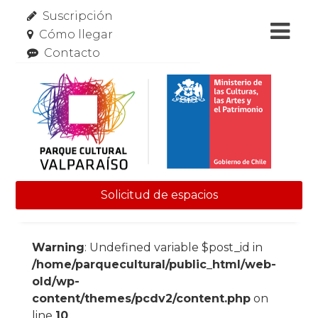
Suscripción
Cómo llegar
Contacto
Solicitud de espacios
Skip to content
Warning
: Undefined variable $post_id in
/home/parquecultural/public_html/web-
old/wp-
content/themes/pcdv2/content.php
on
line
10