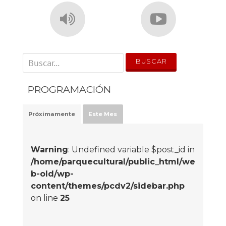
' . __('Search for:') . '
PROGRAMACIÓN
Próximamente
Este Mes
Warning
: Undefined variable $post_id in
/home/parquecultural/public_html/we
b-old/wp-
content/themes/pcdv2/sidebar.php
on line
25