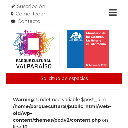
Suscripción
Cómo llegar
Contacto
Solicitud de espacios
Skip to content
Warning
: Undefined variable $post_id in
/home/parquecultural/public_html/web-
old/wp-
content/themes/pcdv2/content.php
on
line
10