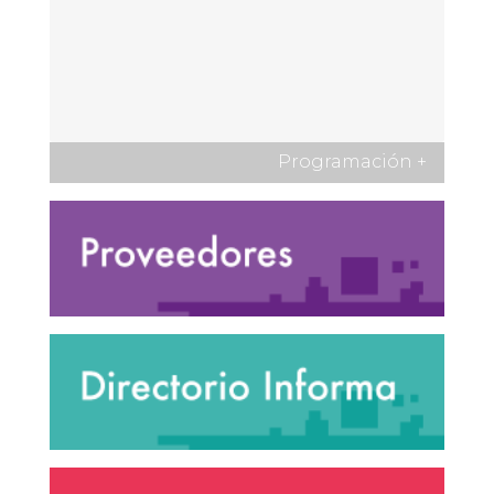
Programación
+