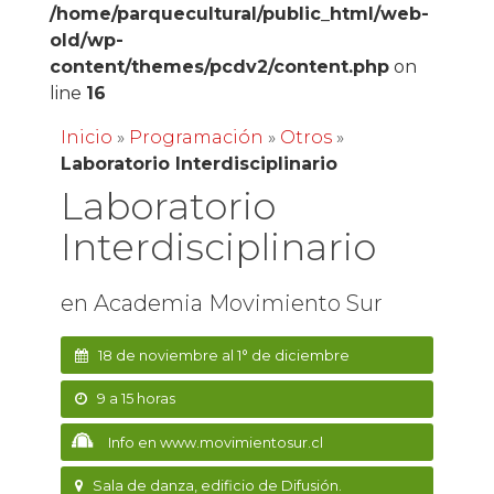
/home/parquecultural/public_html/web-
old/wp-
content/themes/pcdv2/content.php
on
line
16
Inicio
»
Programación
»
Otros
»
Laboratorio Interdisciplinario
Laboratorio
Interdisciplinario
en Academia Movimiento Sur
18 de noviembre al 1° de diciembre
9 a 15 horas
Info en www.movimientosur.cl
Sala de danza, edificio de Difusión.