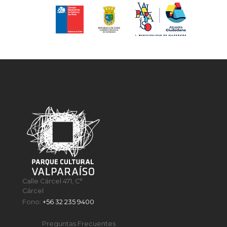
Calle Cárcel 471, C°
Cárcel
Fono:
+56 32 235 9400
Preguntas Frecuentes