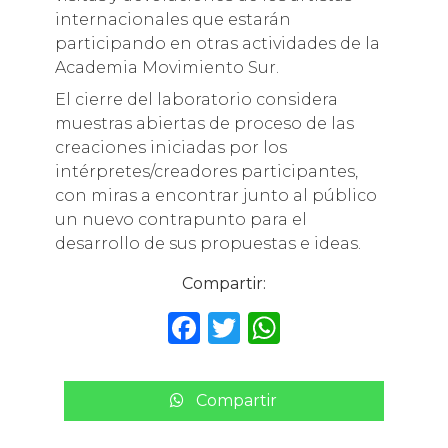
internacionales que estarán
participando en otras actividades de la
Academia Movimiento Sur.
El cierre del laboratorio considera
muestras abiertas de proceso de las
creaciones iniciadas por los
intérpretes/creadores participantes,
con miras a encontrar junto al público
un nuevo contrapunto para el
desarrollo de sus propuestas e ideas.
Compartir:
F
T
W
a
w
h
c
it
a
Compartir
e
te
ts