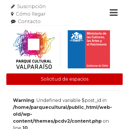
Suscripción
Cómo llegar
Contacto
Solicitud de espacios
Skip to content
Warning
: Undefined variable $post_id in
/home/parquecultural/public_html/web-
old/wp-
content/themes/pcdv2/content.php
on
line
10