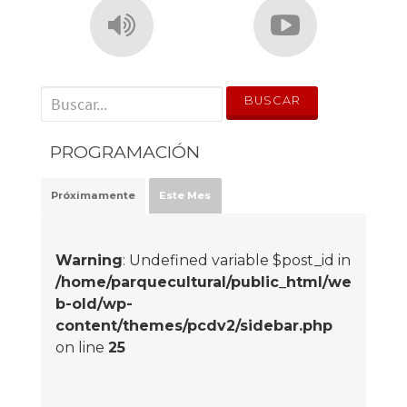
' . __('Search for:') . '
PROGRAMACIÓN
Próximamente
Este Mes
Warning
: Undefined variable $post_id in
/home/parquecultural/public_html/we
b-old/wp-
content/themes/pcdv2/sidebar.php
on line
25