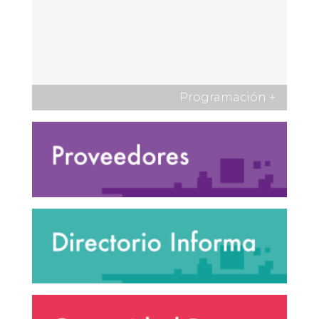
Programación
+