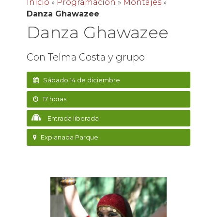
Inicio
»
Programación
»
Montajes
»
Danza Ghawazee
Danza Ghawazee
Con Telma Costa y grupo
Sábado 14 de diciembre
17 horas
Entrada liberada
Explanada Parque