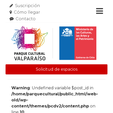
Suscripción
Cómo llegar
Contacto
Solicitud de espacios
Skip to content
Warning
: Undefined variable $post_id in
/home/parquecultural/public_html/web-
old/wp-
content/themes/pcdv2/content.php
on
line
10