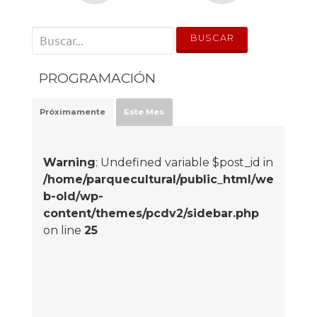
' . __('Search for:') . '
PROGRAMACIÓN
Próximamente
Este Mes
Warning
: Undefined variable $post_id in
/home/parquecultural/public_html/we
b-old/wp-
content/themes/pcdv2/sidebar.php
on line
25