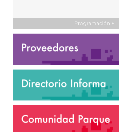
Programación
+