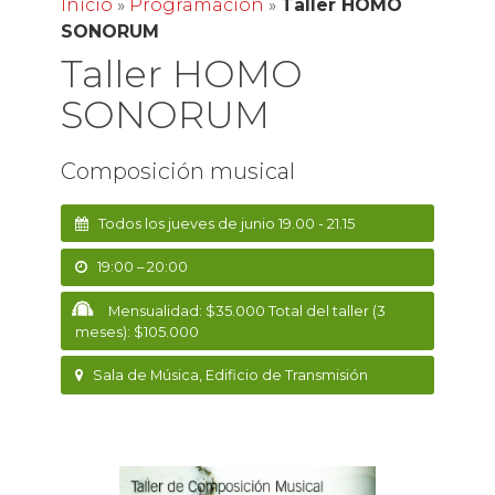
Inicio
»
Programación
»
Taller HOMO
SONORUM
Taller HOMO
SONORUM
Composición musical
Todos los jueves de junio 19.00 - 21.15
19:00 – 20:00
Mensualidad: $35.000 Total del taller (3
meses): $105.000
Sala de Música, Edificio de Transmisión