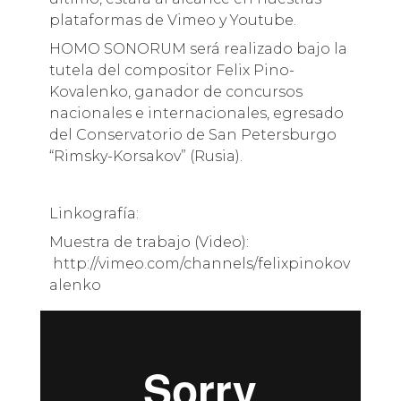
plataformas de Vimeo y Youtube.
HOMO SONORUM será realizado bajo la
tutela del compositor Felix Pino-
Kovalenko, ganador de concursos
nacionales e internacionales, egresado
del Conservatorio de San Petersburgo
“Rimsky-Korsakov” (Rusia).
Linkografía:
Muestra de trabajo (Video):
http://vimeo.com/channels/felixpinokov
alenko