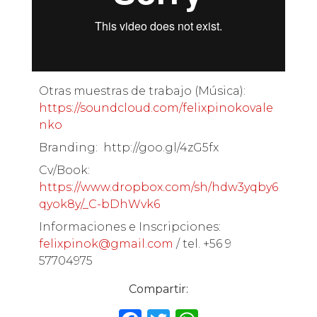
Otras muestras de trabajo (Música):
https://soundcloud.com/felixpinokovale
nko
Branding: http://goo.gl/4zG5fx
Cv/Book:
https://www.dropbox.com/sh/hdw3yqby6
qyok8y/_C-bDhWvk6
Informaciones e Inscripciones:
felixpinok@gmail.com
/ tel. +56 9
57704975
Compartir: