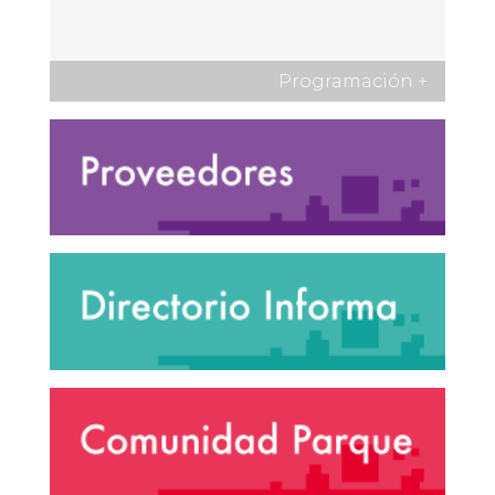
Programación
+