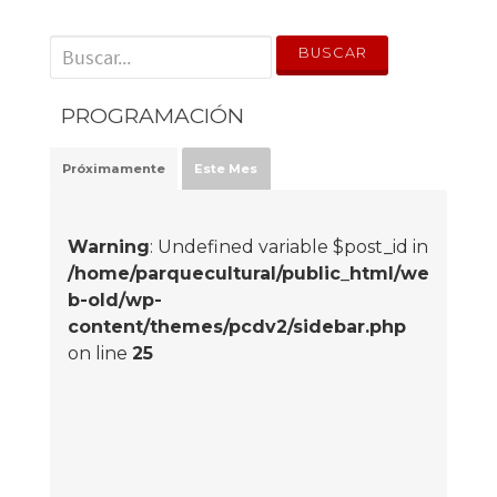
' . __('Search for:') . '
PROGRAMACIÓN
Próximamente
Este Mes
Warning
: Undefined variable $post_id in
/home/parquecultural/public_html/we
b-old/wp-
content/themes/pcdv2/sidebar.php
on line
25