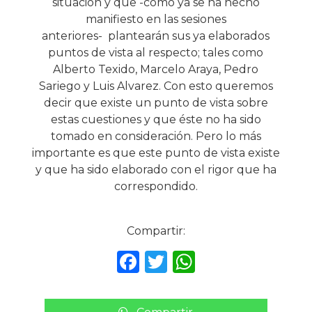
situación y que -como ya se ha hecho
manifiesto en las sesiones
anteriores- plantearán sus ya elaborados
puntos de vista al respecto; tales como
Alberto Texido, Marcelo Araya, Pedro
Sariego y Luis Alvarez. Con esto queremos
decir que existe un punto de vista sobre
estas cuestiones y que éste no ha sido
tomado en consideración. Pero lo más
importante es que este punto de vista existe
y que ha sido elaborado con el rigor que ha
correspondido.
Compartir:
F
T
W
a
w
h
c
it
a