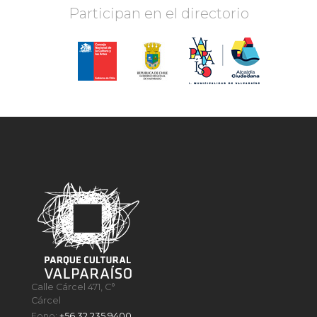
Participan en el directorio
Calle Cárcel 471, C°
Cárcel
Fono:
+56 32 235 9400