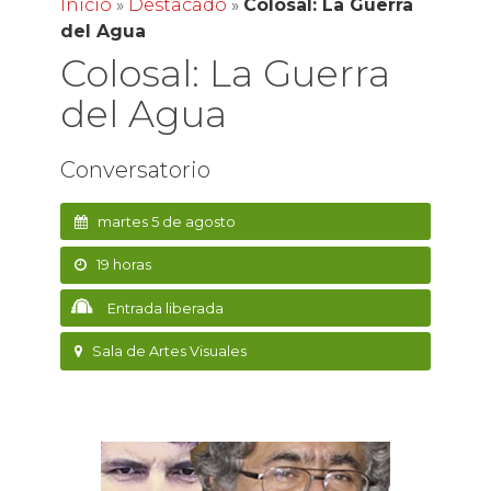
Inicio
»
Destacado
»
Colosal: La Guerra
del Agua
Colosal: La Guerra
del Agua
Conversatorio
martes 5 de agosto
19 horas
Entrada liberada
Sala de Artes Visuales