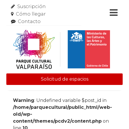
Suscripción
Cómo llegar
Contacto
Solicitud de espacios
Skip to content
Warning
: Undefined variable $post_id in
/home/parquecultural/public_html/web-
old/wp-
content/themes/pcdv2/content.php
on
line
10