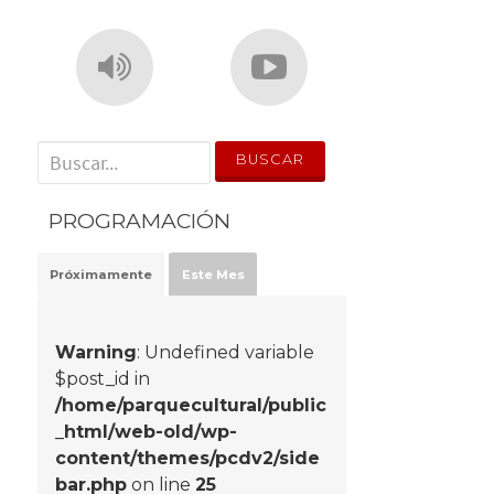
' . __('Search for:') . '
PROGRAMACIÓN
Próximamente
Este Mes
Warning
: Undefined variable
$post_id in
/home/parquecultural/public
_html/web-old/wp-
content/themes/pcdv2/side
bar.php
on line
25