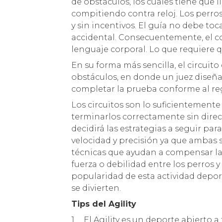
de obstáculos, los cuales tiene que l
compitiendo contra reloj. Los perro
y sin incentivos. El guía no debe toc
accidental. Consecuentemente, el con
lenguaje corporal. Lo que requiere 
En su forma más sencilla, el circui
obstáculos, en donde un juez diseñar
completar la prueba conforme al r
Los circuitos son lo suficientement
terminarlos correctamente sin dire
decidirá las estrategias a seguir par
velocidad y precisión ya que ambas 
técnicas que ayudan a compensar la
fuerza o debilidad entre los perros 
popularidad de esta actividad deporti
se divierten.
Tips del Agility
1. El Agility es un deporte abierto