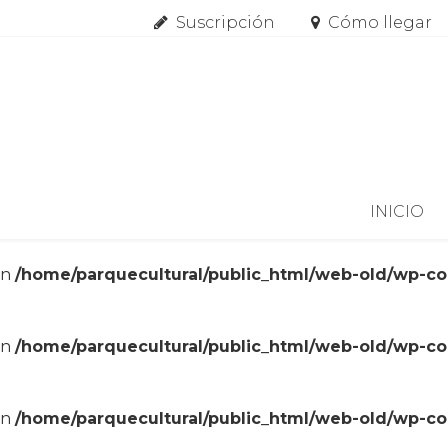
Suscripción
Cómo llegar
Skip to content
INICIO
in
/home/parquecultural/public_html/web-old/wp-c
in
/home/parquecultural/public_html/web-old/wp-c
in
/home/parquecultural/public_html/web-old/wp-c