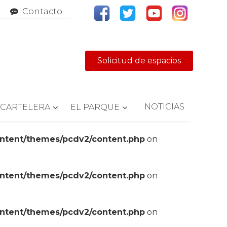
Contacto
Solicitud de espacios
NOTICIAS
CARTELERA
EL PARQUE
ontent/themes/pcdv2/content.php
on
ontent/themes/pcdv2/content.php
on
ontent/themes/pcdv2/content.php
on