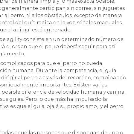
ibrar de manera limpia y lo más exacta posible,
s generalmente participan sin correa, sin juguetes
ar al perro ni a los obstáculos, excepto de manera
trol del guía radica en la voz, señales manuales,
que el animal esté entrenado.
to de agility consiste en un determinado número de
á el orden que el perro deberá seguir para así
eglamento.
e complicados para que el perro no pueda
cción humana. Durante la competencia, el guía
a dirigir al perro a través del recorrido, combinando
son igualmente importantes. Existen varias
 posible diferencia de velocidad humana y canina,
y sus guías. Pero lo que más ha impulsado la
va es que el guía, ojalá su propio amo, y el perro,
 a todas aquellas personas que dispongan de uno o