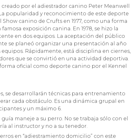
fue creado por el adiestrador canino Peter Meanwell
. La popularidad y reconocimiento de este deporte
el Show canino de Crufts en 1977, como una forma
a famosa exposición canina. En 1978, se hizo la
tente en dos equipos. La aceptación del público
nte se planeó organizar una presentación al año
s equipos. Rápidamente, está disciplina en ciernes,
dores que se convirtió en una actividad deportiva.
e forma oficial como deporte canino por el Kennel
es, se desarrollarán técnicas para entrenamiento
perar cada obstáculo. Es una dinámica grupal en
cipantes y un máximo 6.
guía maneje a su perro. No se trabaja sólo con el
ía al instructor y no a su tenedor.
perros en “adiestramiento domicilio” con este