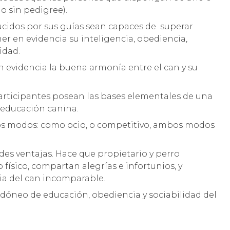
 o sin pedigree).
ucidos por sus guías sean capaces de superar
ner en evidencia su inteligencia, obediencia,
idad.
n evidencia la buena armonía entre el can y su
articipantes posean las bases elementales de una
 educación canina.
 dos modos: como ocio, o competitivo, ambos modos
es ventajas. Hace que propietario y perro
o físico, compartan alegrías e infortunios, y
ia del can incomparable.
 idóneo de educación, obediencia y sociabilidad del