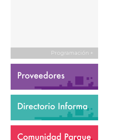
Programación
+