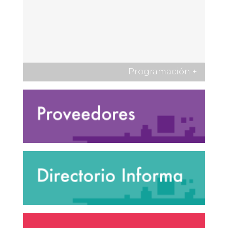
Programación
+