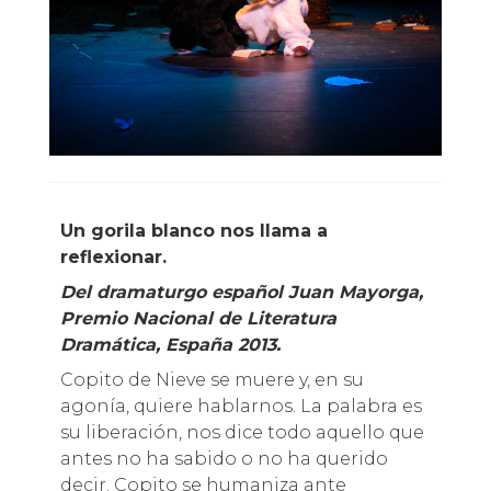
Un gorila blanco nos llama a
reflexionar.
Del dramaturgo español Juan Mayorga,
Premio Nacional de Literatura
Dramática, España 2013.
Copito de Nieve se muere y, en su
agonía, quiere hablarnos. La palabra es
su liberación, nos dice todo aquello que
antes no ha sabido o no ha querido
decir. Copito se humaniza ante