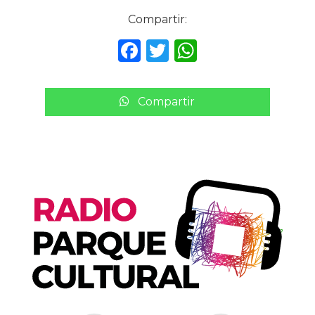
Compartir:
F
T
W
a
w
h
c
it
a
Compartir
e
te
ts
b
r
A
o
p
o
p
k