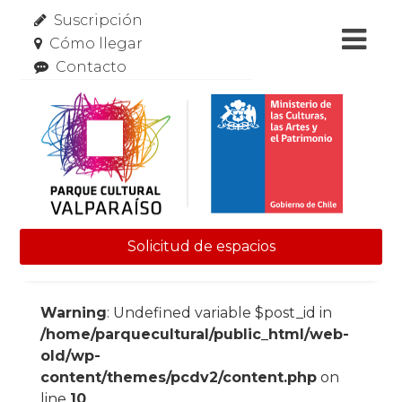
Suscripción
Cómo llegar
Contacto
Solicitud de espacios
Skip to content
Warning
: Undefined variable $post_id in
/home/parquecultural/public_html/web-
old/wp-
content/themes/pcdv2/content.php
on
line
10