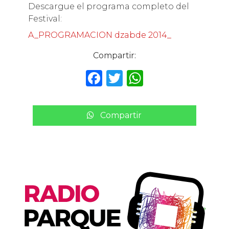
Descargue el programa completo del
Festival:
A_PROGRAMACION dzabde 2014_
Compartir:
F
T
W
a
w
h
c
it
a
Compartir
e
te
ts
b
r
A
o
p
o
p
k