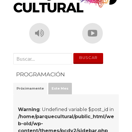
' . __('Search for:') . '
PROGRAMACIÓN
Próximamente
Este Mes
Warning
: Undefined variable $post_id in
/home/parquecultural/public_html/we
b-old/wp-
content/themes/pcdv2/sidebar.php