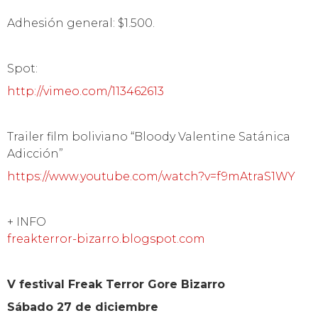
“Bloody Valentine Satánica Adicción” del realizador
José Rafael, quien estará presente para compartir
la experiencia de su película.
Artistas locales se ponen con premios
Otro punto destacado de la edición 2014 del
Festival Internacional de Cine Freak Terror Gore
Bizarro, es el aporte realizado por algunos artistas
porteños quienes donaron sus obras para premiar
a los ganadores del certamen. La escultora Lorena
Mendoza, por ejemplo, entregará una de sus obras
al ganador en la categoría mejor película; la
pintora Taira Pizarro, en tanto, donará un cuadro
para quien obtenga el galardón al mejor guión;
Pamela Barrios, por su parte, entregará un
muñeco articulado (stop motion) para quien se
adjudique el premio al mejor director de arte.