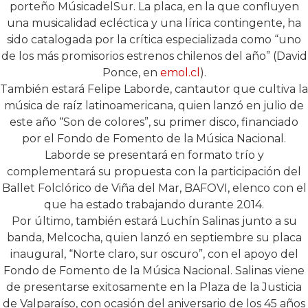
las que cada uno presentará una selección de sus
respectivos discos debut, todos publicados durante
2014.
Se trata de Pablo Morales, quien junto a su banda, L@s
Inmorales, lanzó su primer disco en octubre, titulado
“Datos blandos”, con el apoyo del sello discográfico
porteño MúsicadelSur. La placa, en la que confluyen
una musicalidad ecléctica y una lírica contingente, ha
sido catalogada por la crítica especializada como “uno
de los más promisorios estrenos chilenos del año” (David
Ponce, en
emol.cl
).
También estará Felipe Laborde, cantautor que cultiva la
música de raíz latinoamericana, quien lanzó en julio de
este año “Son de colores”, su primer disco, financiado
por el Fondo de Fomento de la Música Nacional.
Laborde se presentará en formato trío y
complementará su propuesta con la participación del
Ballet Folclórico de Viña del Mar, BAFOVI, elenco con el
que ha estado trabajando durante 2014.