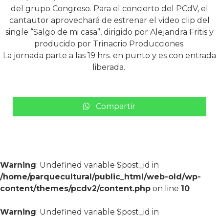
Por último, también estará Luchín Salinas junto a su
banda, Melcocha, quien lanzó en septiembre su placa
inaugural, “Norte claro, sur oscuro”, con el apoyo del
Fondo de Fomento de la Música Nacional. Salinas viene
de presentarse exitosamente en la Plaza de la Justicia
de Valparaíso, con ocasión del aniversario de los 45 años
del grupo Congreso. Para el concierto del PCdV, el
cantautor aprovechará de estrenar el video clip del
single “Salgo de mi casa”, dirigido por Alejandra Fritis y
producido por Trinacrio Producciones.
La jornada parte a las 19 hrs. en punto y es con entrada
liberada.
Compartir