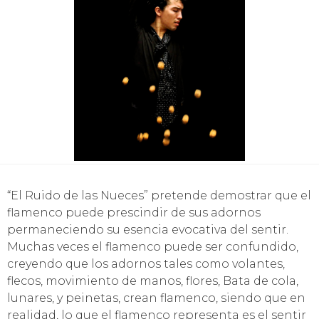
“El Ruido de las Nueces” pretende demostrar que el
flamenco puede prescindir de sus adornos
permaneciendo su esencia evocativa del sentir.
Muchas veces el flamenco puede ser confundido,
creyendo que los adornos tales como volantes,
flecos, movimiento de manos, flores, Bata de cola,
lunares, y peinetas, crean flamenco, siendo que en
realidad, lo que el flamenco representa es el sentir