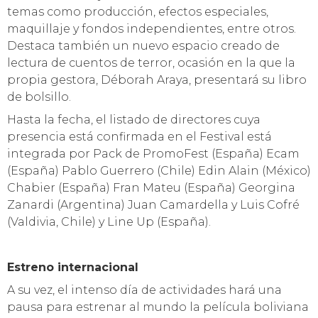
seguidores y son muchos los que se atreven con
cámara en mano confeccionando sus propias
películas y desarrollando sus propios efectos
especiales.
Asimismo, este género audiovisual ha estado
recorriendo el país con un inusitado interés de
parte de la juventud y este sentido, Déborah Araya,
gestora de este Festival señaló que “durante todo
este año realizamos distintas muestras de nuestro
trabajo en Valparaíso y en otras ciudades del país,
como Valdivia y Concepción, como preámbulo de
la edición 2014, mostrando todo lo relativo al
género y cada vez son más los adeptos que nos
siguen”.
Además, como ya es tradicional, el Festival, junto
con exhibir cintas y cortometrajes del género
Terror Gore Bizarro, tendrá dentro de su programa
conversatorios y charlas con los realizadores en