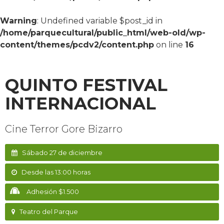
Warning
: Undefined variable $post_id in
/home/parquecultural/public_html/web-old/wp-
content/themes/pcdv2/content.php
on line
16
QUINTO FESTIVAL
INTERNACIONAL
Cine Terror Gore Bizarro
Sábado 27 de diciembre
Desde las 13:00 horas
Adhesión $1.500
Teatro del Parque