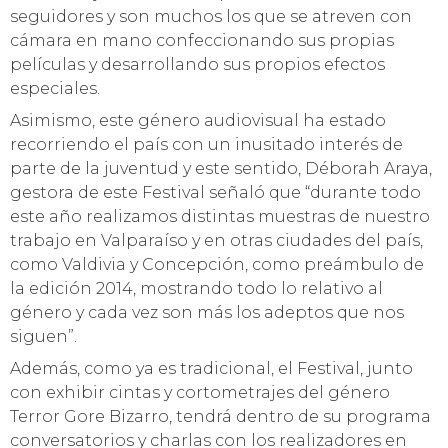
5° VERSIÓN DEL FESTIVAL DE CINE FREAK TERROR
TRAE A JORGE OLGUIN PRESENTANDO UN
ADELANTO DE SU ÚLTIMO TRABAJO
Este sábado 27 de diciembre se desarrollará la
quinta versión del festival de cine más bizarro del
país, que reúne a exponentes de todo el mundo en
torno al género freak-terror-gore y que tendrá la
presencia del cineasta nacional Jorge Olguín
presentando un adelanto de su último trabajo.
Desde las 13 horas las dependencias del Parque
Cultural de Valparaíso se teñirán de un rojo
intenso para recibir al especial público amante de
este trabajo audiovisual que cada día tiene más