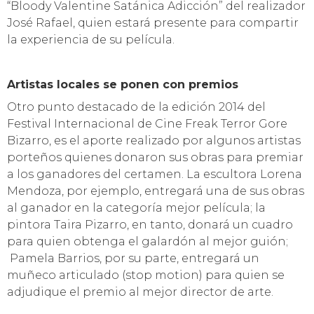
temas como producción, efectos especiales,
maquillaje y fondos independientes, entre otros.
Destaca también un nuevo espacio creado de
lectura de cuentos de terror, ocasión en la que la
propia gestora, Déborah Araya, presentará su libro
de bolsillo.
Hasta la fecha, el listado de directores cuya
presencia está confirmada en el Festival está
integrada por Pack de PromoFest (España) Ecam
(España) Pablo Guerrero (Chile) Edin Alain (México)
Chabier (España) Fran Mateu (España) Georgina
Zanardi (Argentina) Juan Camardella y Luis Cofré
(Valdivia, Chile) y Line Up (España).
Estreno internacional
A su vez, el intenso día de actividades hará una
pausa para estrenar al mundo la película boliviana