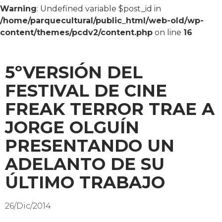
content/themes/pcdv2/content.php
on line
14
Warning
: Undefined variable $post_id in
/home/parquecultural/public_html/web-old/wp-
content/themes/pcdv2/content.php
on line
15
Warning
: Undefined variable $post_id in
/home/parquecultural/public_html/web-old/wp-
content/themes/pcdv2/content.php
on line
16
5ºVERSIÓN DEL
FESTIVAL DE CINE
FREAK TERROR TRAE A
JORGE OLGUÍN
PRESENTANDO UN