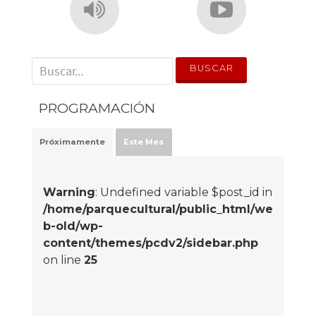
' . __('Search for:') . '
PROGRAMACIÓN
Próximamente
Este Mes
Warning
: Undefined variable $post_id in
/home/parquecultural/public_html/we
b-old/wp-
content/themes/pcdv2/sidebar.php
on line
25