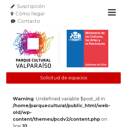
Suscripción
Cómo llegar
Contacto
Solicitud de espacios
Skip to content
Warning
: Undefined variable $post_id in
/home/parquecultural/public_html/web-
old/wp-
content/themes/pcdv2/content.php
on
line
10