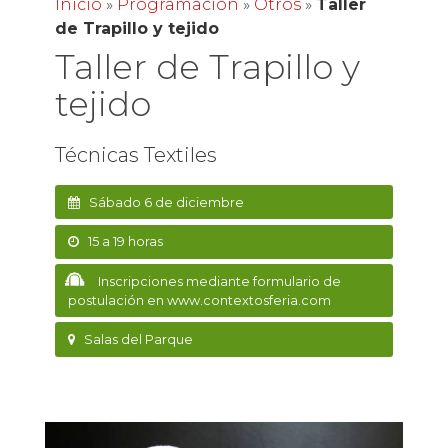
Inicio
»
Programación
»
Otros
»
Taller
de Trapillo y tejido
Taller de Trapillo y
tejido
Técnicas Textiles
Sábado 6 de diciembre
15 a 19 horas
Inscripciones mediante formulario de
postulación en www.contextosferia.com
Salas del Parque