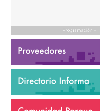
Programación
+