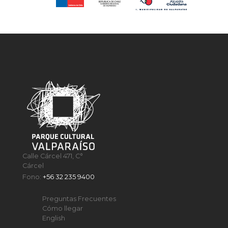
Calle Cárcel 471, C°
Cárcel
Fono:
+56 32 235 9400
Preguntas Frecuentes
Cómo llegar
English