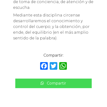
de toma de conciencia, de atención y de
escucha.
Mediante esta disciplina circense
desarrollaremos el conocimiento y
control del cuerpo; y la obtención, por
ende, del equilibrio (en el más amplio
sentido de la palabra).
Compartir:
F
T
W
a
w
h
c
it
a
Compartir
e
te
ts
b
r
A
o
p