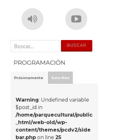
' . __('Search for:') . '
PROGRAMACIÓN
Próximamente
Este Mes
Warning
: Undefined variable
$post_id in
/home/parquecultural/public
_html/web-old/wp-
content/themes/pcdv2/side
bar.php
on line
25