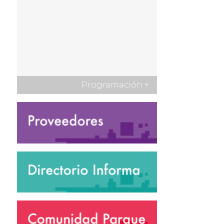
Programación
+