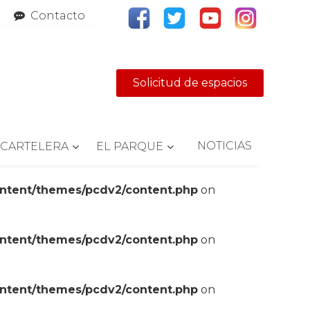
Contacto
Solicitud de espacios
NOTICIAS
CARTELERA
EL PARQUE
ontent/themes/pcdv2/content.php
on
ontent/themes/pcdv2/content.php
on
ontent/themes/pcdv2/content.php
on