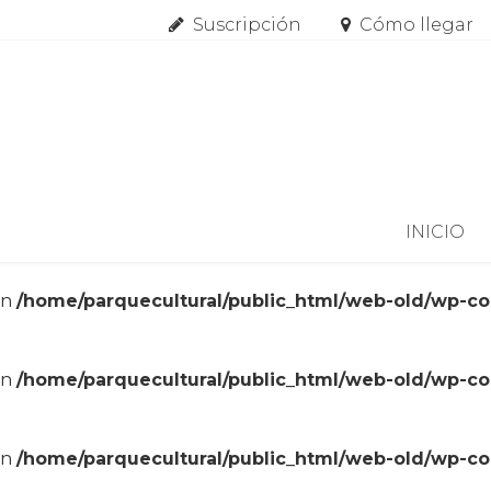
Suscripción
Cómo llegar
Skip to content
INICIO
in
/home/parquecultural/public_html/web-old/wp-c
in
/home/parquecultural/public_html/web-old/wp-c
in
/home/parquecultural/public_html/web-old/wp-c