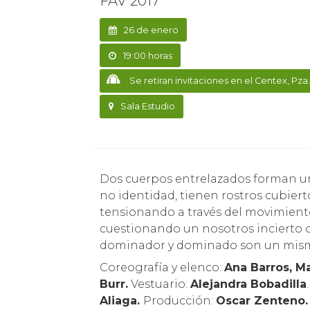
FAV 2017
26 de enero
19:00 horas
Se retiran invitaciones en el Centex, Pz
Sala Estudio
Dos cuerpos entrelazados forman una “unidad contradictoria”. En una supuesta
no identidad, tienen rostros cubier
tensionando a través del movimiento
cuestionando un nosotros incierto o
dominador y dominado son un mis
Coreografía y elenco:
Ana Barros, M
Burr.
Vestuario:
Alejandra Bobadilla
Aliaga.
Producción:
Oscar Zenteno.