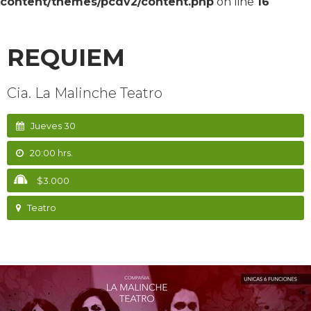
content/themes/pcdv2/content.php
on line
16
REQUIEM
Cia. La Malinche Teatro
Jueves 30
20:00 hrs.
$3.000
Teatro