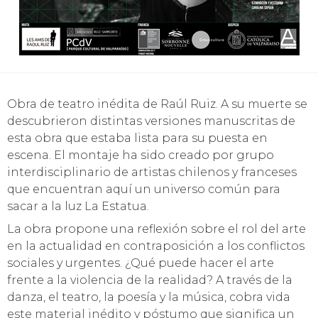
Obra de teatro inédita de Raúl Ruiz. A su muerte se
descubrieron distintas versiones manuscritas de
esta obra que estaba lista para su puesta en
escena. El montaje ha sido creado por grupo
interdisciplinario de artistas chilenos y franceses
que encuentran aquí un universo común para
sacar a la luz La Estatua.
La obra propone una reflexión sobre el rol del arte
en la actualidad en contraposición a los conflictos
sociales y urgentes. ¿Qué puede hacer el arte
frente a la violencia de la realidad? A través de la
danza, el teatro, la poesía y la música, cobra vida
este material inédito y póstumo que significa un