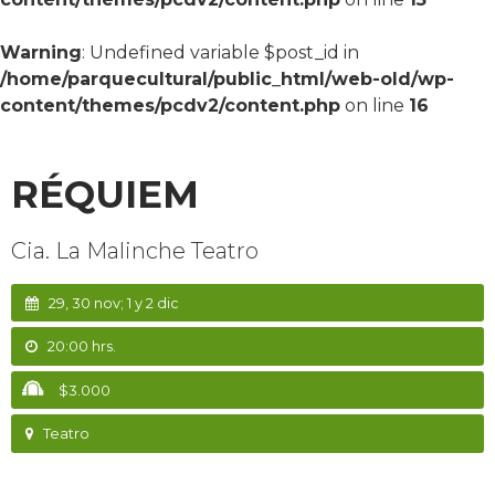
Warning
: Undefined variable $post_id in
/home/parquecultural/public_html/web-old/wp-
content/themes/pcdv2/content.php
on line
16
RÉQUIEM
Cia. La Malinche Teatro
29, 30 nov; 1 y 2 dic
20:00 hrs.
$3.000
Teatro