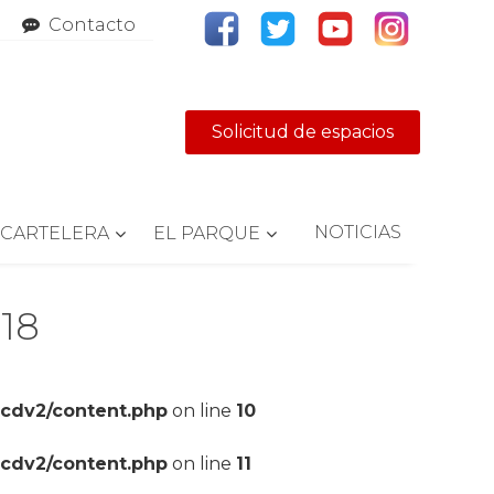
Contacto
Solicitud de espacios
NOTICIAS
CARTELERA
EL PARQUE
018
pcdv2/content.php
on line
10
pcdv2/content.php
on line
11