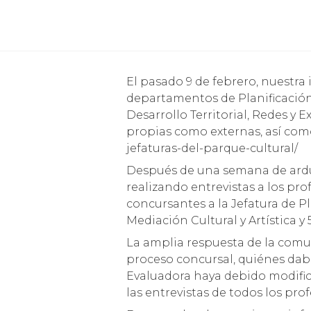
El pasado 9 de febrero, nuestra institución llamó a concurso para proveer de cargos de Jefaturas en los
departamentos de Planificación,
Desarrollo Territorial, Redes y
propias como externas, así como
jefaturas-del-parque-cultural/
Después de una semana de arduo
realizando entrevistas a los pro
concursantes a la Jefatura de P
Mediación Cultural y Artística y 
La amplia respuesta de la comun
proceso concursal, quiénes dab
Evaluadora haya debido modifica
las entrevistas de todos los pr