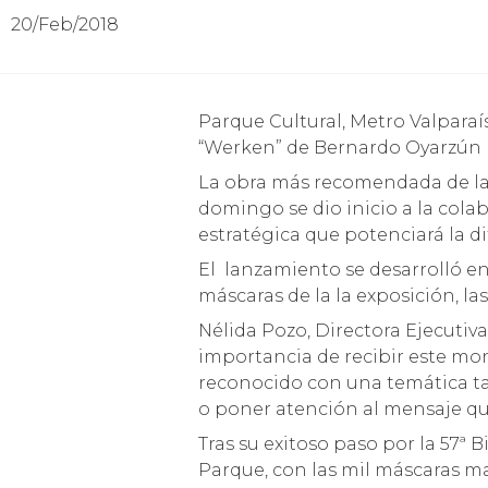
20/Feb/2018
Parque Cultural, Metro Valparaíso y medios de comunicación dan inicio a la campaña de difusión de la Exposición
“Werken” de Bernardo Oyarzún
La obra más recomendada de la ú
domingo se dio inicio a la cola
estratégica que potenciará la di
El lanzamiento se desarrolló en
máscaras de la la exposición, la
Nélida Pozo, Directora Ejecutiva
importancia de recibir este mon
reconocido con una temática ta
o poner atención al mensaje qu
Tras su exitoso paso por la 57ª B
Parque, con las mil máscaras m