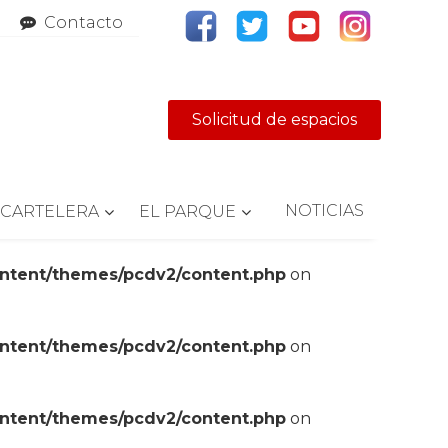
Contacto
Solicitud de espacios
NOTICIAS
CARTELERA
EL PARQUE
ontent/themes/pcdv2/content.php
on
ontent/themes/pcdv2/content.php
on
ontent/themes/pcdv2/content.php
on