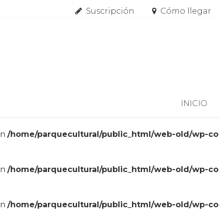
Suscripción
Cómo llegar
Skip to content
INICIO
in
/home/parquecultural/public_html/web-old/wp-c
in
/home/parquecultural/public_html/web-old/wp-c
in
/home/parquecultural/public_html/web-old/wp-c