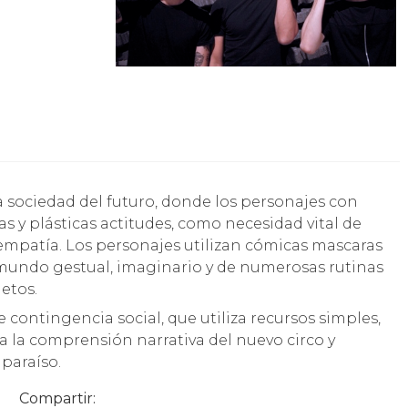
s y plásticas actitudes, como necesidad vital de
 empatía. Los personajes utilizan cómicas mascaras
 mundo gestual, imaginario y de numerosas rutinas
etos.
contingencia social, que utiliza recursos simples,
 a la comprensión narrativa del nuevo circo y
paraíso.
Compartir: