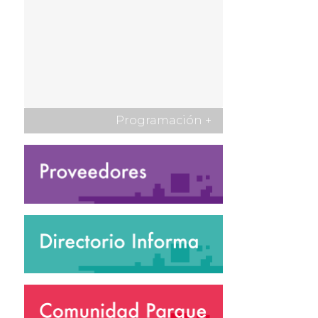
Programación
+