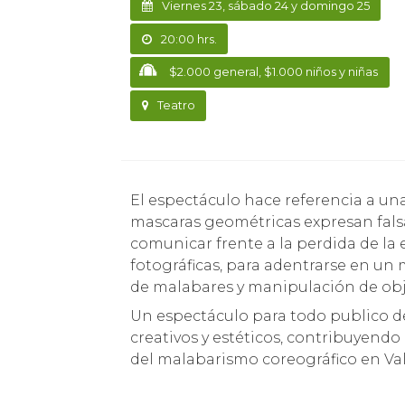
Viernes 23, sábado 24 y domingo 25
20:00 hrs.
$2.000 general, $1.000 niños y niñas
Teatro
El espectáculo hace referencia a una sociedad del futuro, donde los personajes con
mascaras geométricas expresan falsa
comunicar frente a la perdida de la
fotográficas, para adentrarse en un
de malabares y manipulación de obj
Un espectáculo para todo publico de 
creativos y estéticos, contribuyendo
del malabarismo coreográfico en Val