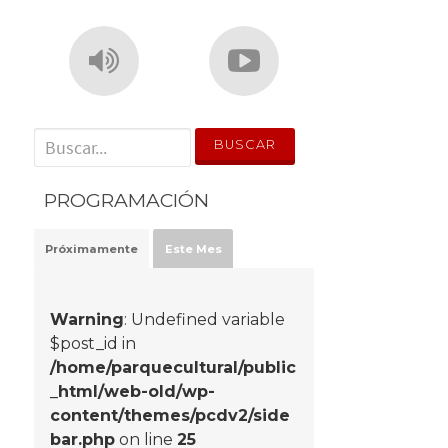
' . __('Search for:') . '
PROGRAMACIÓN
Próximamente
Este Mes
Warning
: Undefined variable
$post_id in
/home/parquecultural/public
_html/web-old/wp-
content/themes/pcdv2/side
bar.php
on line
25