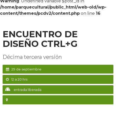
Warning
: Undefined variable $post_id in
/home/parquecultural/public_html/web-old/wp-
content/themes/pcdv2/content.php
on line
16
ENCUENTRO DE
DISEÑO CTRL+G
Décima tercera versión
29 de septiembre
12 a 20 hrs
entrada liberada