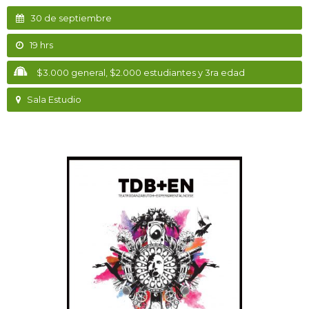
30 de septiembre
19 hrs
$3.000 general, $2.000 estudiantes y 3ra edad
Sala Estudio