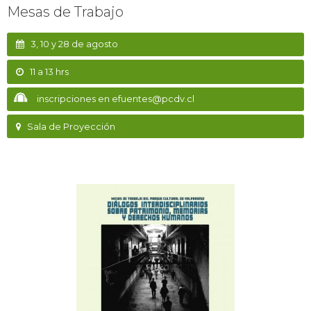
Mesas de Trabajo
3, 10 y 28 de agosto
11 a 13 hrs
inscripciones en efuentes@pcdv.cl
Sala de Proyección