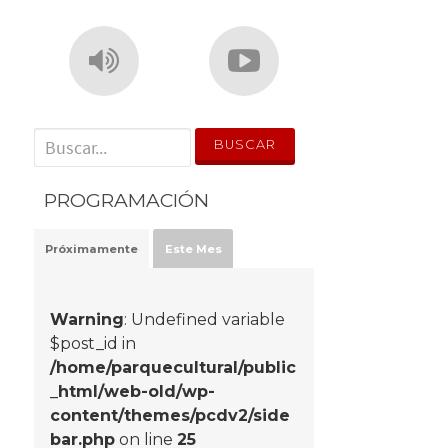
' . __('Search for:') . '
PROGRAMACIÓN
Próximamente
Este Mes
Warning
: Undefined variable
$post_id in
/home/parquecultural/public
_html/web-old/wp-
content/themes/pcdv2/side
bar.php
on line
25