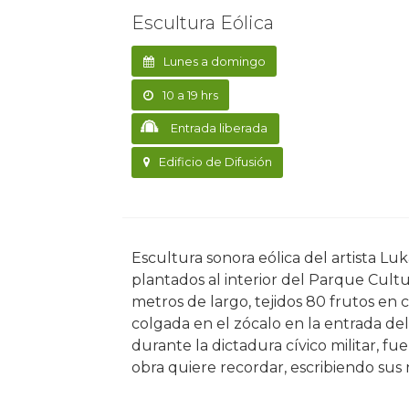
Escultura Eólica
Lunes a domingo
10 a 19 hrs
Entrada liberada
Edificio de Difusión
Escultura sonora eólica del artista Lukax Santana construida con los frutos del jacarandá
plantados al interior del Parque Cult
metros de largo, tejidos 80 frutos en 
colgada en el zócalo en la entrada del 
durante la dictadura cívico militar, fue
obra quiere recordar, escribiendo sus