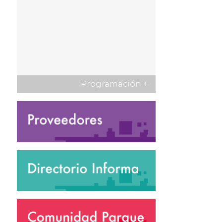
Programación
+