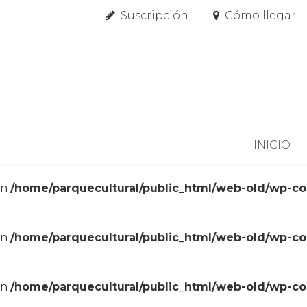
Suscripción
Cómo llegar
Skip to content
INICIO
in
/home/parquecultural/public_html/web-old/wp-c
in
/home/parquecultural/public_html/web-old/wp-c
in
/home/parquecultural/public_html/web-old/wp-c