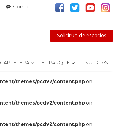
Contacto
Solicitud de espacios
NOTICIAS
CARTELERA
EL PARQUE
ontent/themes/pcdv2/content.php
on
ontent/themes/pcdv2/content.php
on
ontent/themes/pcdv2/content.php
on