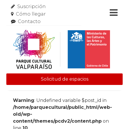
Suscripción
Cómo llegar
Contacto
Solicitud de espacios
Skip to content
Warning
: Undefined variable $post_id in
/home/parquecultural/public_html/web-
old/wp-
content/themes/pcdv2/content.php
on
line
10