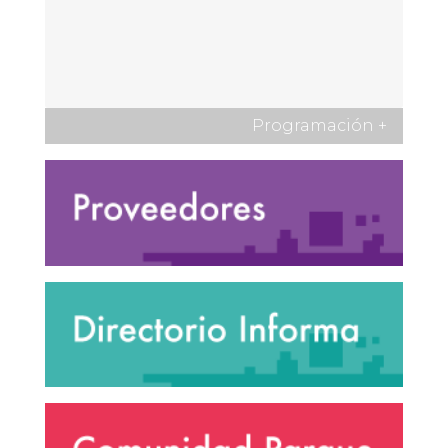
Programación
+