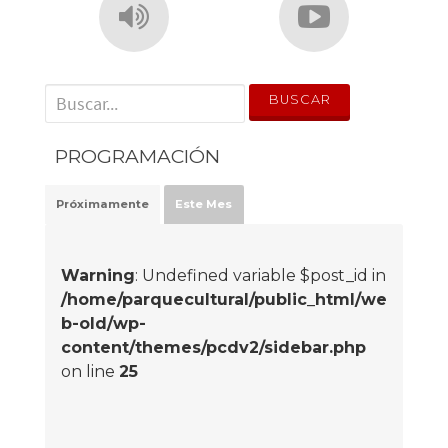
' . __('Search for:') . '
PROGRAMACIÓN
Próximamente
Este Mes
Warning
: Undefined variable $post_id in
/home/parquecultural/public_html/we
b-old/wp-
content/themes/pcdv2/sidebar.php
on line
25