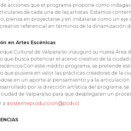
ie de acciones que el programa propone como indagac
ticulares de cada una de las artistas. Estamos conten
rto, piensa en proyectarse y en instalarse como un ej
reativo referencial en términos de la dinamización de 
ión en Artes Escénicas
Parque Cultural de Valparaíso inauguró su nueva Área 
 que busca potenciar el acervo creativo de la ciudad y
escénicos.Con este inédito programa, se pretende esti
 que pusiera en valor las prácticas creadoras de la ci
ndose en un aporte al pensamiento y a la articulació
esarrollado por la dirección artística del programa, se
a ciudad de Valparaíso para que desplegaran un proces
r a
asistenteproduccion@pcdv.cl
ENCIAS