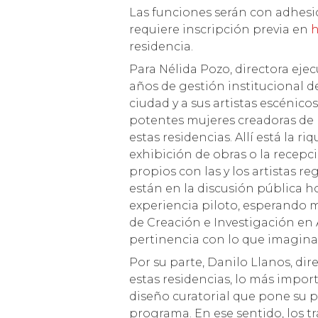
Las funciones serán con adhesió
requiere inscripción previa en
h
residencia.
Para Nélida Pozo, directora ejec
años de gestión institucional d
ciudad y a sus artistas escénic
potentes mujeres creadoras de 
estas residencias. Allí está la
exhibición de obras o la recep
propios con las y los artistas r
están en la discusión pública h
experiencia piloto, esperando m
de Creación e Investigación en A
pertinencia con lo que imagin
Por su parte, Danilo Llanos, dir
estas residencias, lo más import
diseño curatorial que pone su p
programa. En ese sentido, los t