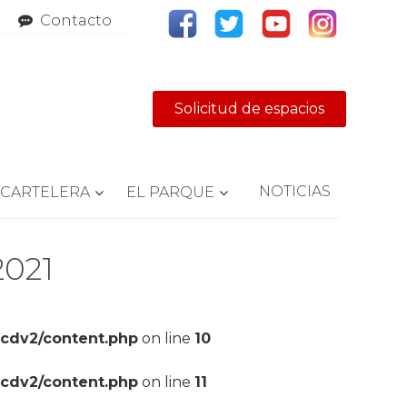
Contacto
Solicitud de espacios
NOTICIAS
CARTELERA
EL PARQUE
2021
pcdv2/content.php
on line
10
pcdv2/content.php
on line
11