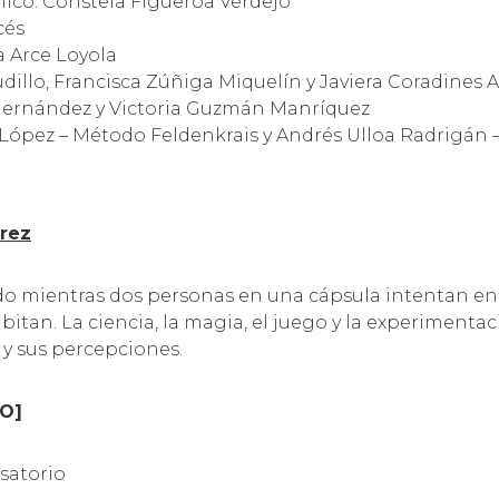
co: Constela Figueroa Verdejo
cés
a Arce Loyola
illo, Francisca Zúñiga Miquelín y Javiera Coradines Ac
Hernández y Victoria Guzmán Manríquez
 López – Método Feldenkrais y Andrés Ulloa Radrigán 
árez
do mientras dos personas en una cápsula intentan e
itan. La ciencia, la magia, el juego y la experimentac
 y sus percepciones.
O]
rsatorio