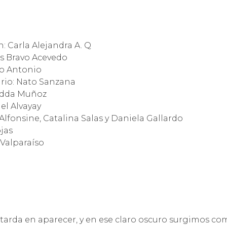
n: Carla Alejandra A. Q
és Bravo Acevedo
lo Antonio
ario: Nato Sanzana
Fadda Muñoz
el Alvayay
Alfonsine, Catalina Salas y Daniela Gallardo
jas
 Valparaíso
 tarda en aparecer, y en ese claro oscuro surgimos c