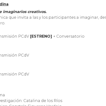
dina
 imaginarios creativos.
a que invita a las y los participantes a imaginar, de
ro.
Transmisión PCdV
[ESTRENO]
+ Conversatorio
Transmisión PCdV
Transmisión PCdV
ina
tigación: Catalina de los Ríos