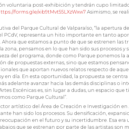
n voluntaria post-exhibición y tendrán cupo limitado,
ttps://forms.gle/xib9tMvt55LXzWxw7
Asimismo, se real
utiva del Parque Cultural de Valparaíso, “la apertura d
el PCdV, representa un hito importante en tanto aporte
os. Ahora que estamos a punto de que se estrenen las 
la zona, pensamos en lo que han sido sus procesos y 
 riqueza del programa, donde como Parque ponemos la a
ción de propuestas externas, sino que estamos pensa
egionales que aportan nuevos relatos respecto de aquel
oy en día. En esta oportunidad, la propuesta se centra
ás adelante avanzar hacia las demás disciplinas o int
rtes Escénicas es, sin lugar a dudas, un espacio que t
amos como Parque Cultural”.
ector artístico del Área de Creación e Investigación en
ante han sido los procesos. Su densificación, expansio
reocupación en el futuro y su incertidumbre. Esa era 
rabajos que se estrenan por parte de las artistas son 