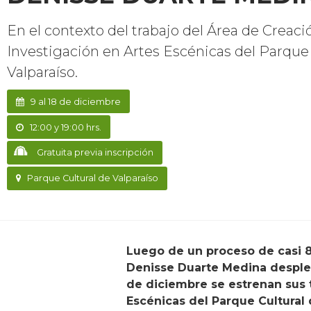
En el contexto del trabajo del Área de Creaci
Investigación en Artes Escénicas del Parque 
Valparaíso.
9 al 18 de diciembre
12:00 y 19:00 hrs.
Gratuita previa inscripción
Parque Cultural de Valparaíso
Luego de un proceso de casi 8 meses en el que las artistas en residencia Pita Torres, Javiera Vilches Suárez y
Denisse Duarte Medina desplega
de diciembre se estrenan sus 
Escénicas del Parque Cultural 