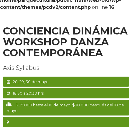
/home/parquecultural/public_html/web-old/wp-
content/themes/pcdv2/content.php
on line
16
CONCIENCIA DINÁMICA
WORKSHOP DANZA
CONTEMPORÁNEA
Axis Syllabus
28, 29, 30 de mayo
18:30 a 20:30 hrs
$ 25.000 hasta el 10 de mayo, $30.000 después del 10 de
mayo