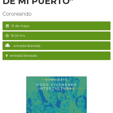
DE MI PUERTO”
Cororeando
31 de mayo
19:00 hrs
entrada liberada
entrada liberada