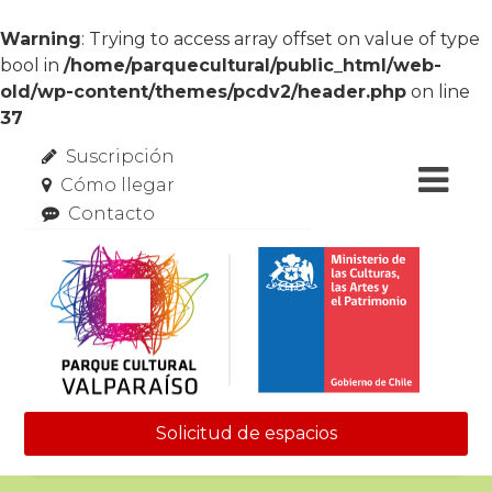
Warning
: Trying to access array offset on value of type
bool in
/home/parquecultural/public_html/web-
old/wp-content/themes/pcdv2/header.php
on line
37
Suscripción
Cómo llegar
Contacto
Solicitud de espacios
Skip to content