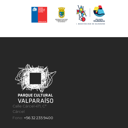
Calle Cárcel 471, C°
Cárcel
Fono:
+56 32 235 9400