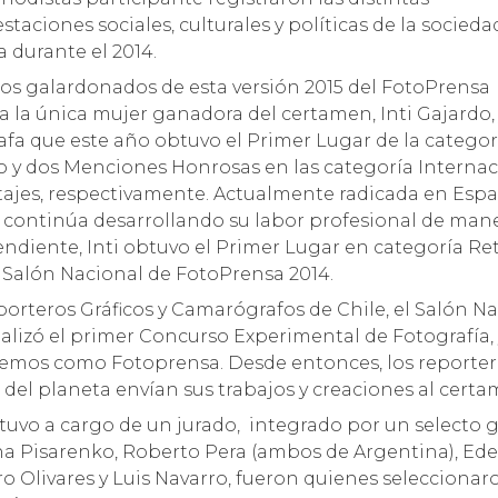
staciones sociales, culturales y políticas de la socieda
a durante el 2014.
los galardonados de esta versión 2015 del FotoPrensa
a la única mujer ganadora del certamen, Inti Gajardo,
afa que este año obtuvo el Primer Lugar de la categor
o y dos Menciones Honrosas en las categoría Internac
ajes, respectivamente. Actualmente radicada en Espa
continúa desarrollando su labor profesional de man
ndiente, Inti obtuvo el Primer Lugar en categoría Re
º Salón Nacional de FotoPrensa 2014.
ealizó el primer Concurso Experimental de Fotografía,
emos como Fotoprensa. Desde entonces, los reporteros
s del planeta envían sus trabajos y creaciones al certa
tuvo a cargo de un jurado, integrado por un selecto 
ha Pisarenko, Roberto Pera (ambos de Argentina), Eder 
dro Olivares y Luis Navarro, fueron quienes selecciona