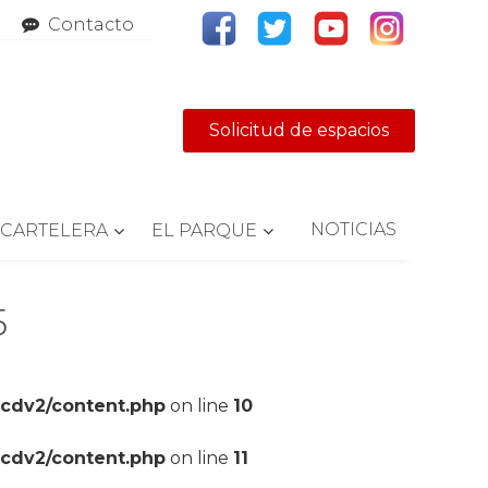
Contacto
Solicitud de espacios
NOTICIAS
CARTELERA
EL PARQUE
5
pcdv2/content.php
on line
10
pcdv2/content.php
on line
11