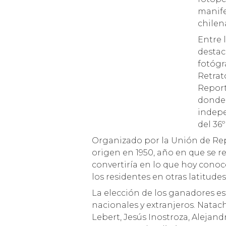
manife
chilen
Entre 
destac
fotógr
Retrat
Report
donde 
indepe
del 36
Organizado por la Unión de Reporteros Gráficos y Camarógrafos de Chile, el Salón Nacional de FotoPrensa tiene su
origen en 1950, año en que se r
convertiría en lo que hoy conoc
los residentes en otras latitude
La elección de los ganadores es
nacionales y extranjeros. Natac
Lebert, Jesús Inostroza, Alejan