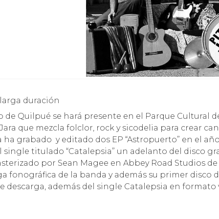
o larga duración
e Quilpué se hará presente en el Parque Cultural de 
ra que mezcla folclor, rock y sicodelia para crear canc
ra ha grabado y editado dos EP “Astropuerto” en el año
 el single titulado “Catalepsia” un adelanto del disco
asterizado por Sean Magee en Abbey Road Studios de L
a fonográfica de la banda y además su primer disco d
de descarga, además del single Catalepsia en formato v