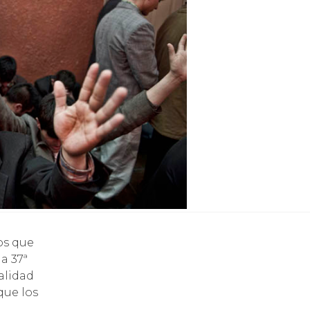
os que
a 37ª
alidad
que los