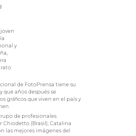
d
 joven
ía
ional y
ña,
era
trato
 y que años después se
 gráficos que viven en el país y
men.
grupo de profesionales
Chiodetto (Brasil), Catalina
ron las mejores imágenes del