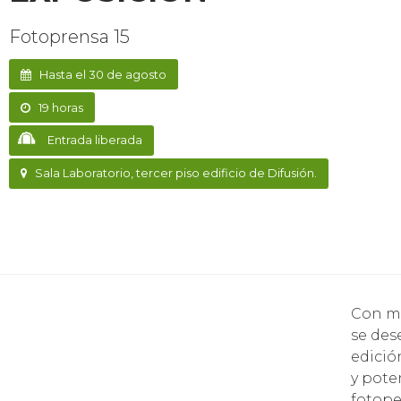
Fotoprensa 15
Hasta el 30 de agosto
19 horas
Entrada liberada
Sala Laboratorio, tercer piso edificio de Difusión.
Con má
se des
edició
y pote
fotope