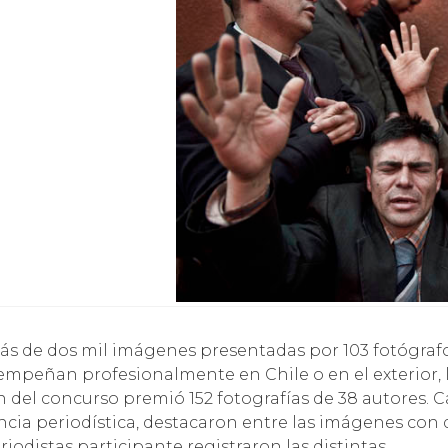
s de dos mil imágenes presentadas por 103 fotógraf
empeñan profesionalmente en Chile o en el exterior, l
n del concurso premió 152 fotografías de 38 autores. C
ncia periodística, destacaron entre las imágenes con 
riodistas participante registraron las distintas