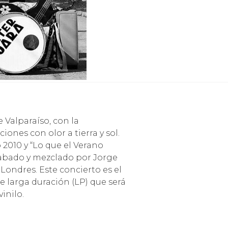
Valparaíso, con la
iones con olor a tierra y sol.
 2010 y “Lo que el Verano
 grabado y mezclado por Jorge
ondres. Este concierto es el
e larga duración (LP) que será
inilo.