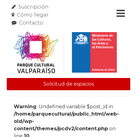
Suscripción
Cómo llegar
Contacto
Solicitud de espacios
Skip to content
Warning
: Undefined variable $post_id in
/home/parquecultural/public_html/web-
old/wp-
content/themes/pcdv2/content.php
on
line
10