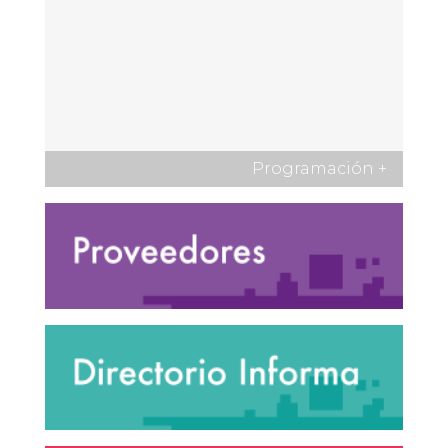
Programación
+