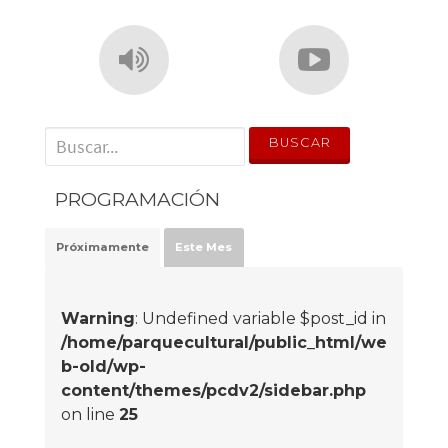
' . __('Search for:') . '
PROGRAMACIÓN
Próximamente
Este Mes
Warning
: Undefined variable $post_id in
/home/parquecultural/public_html/we
b-old/wp-
content/themes/pcdv2/sidebar.php
on line
25