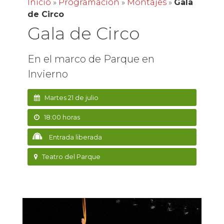
Inicio
»
Programación
»
Montajes
»
Gala
de Circo
Gala de Circo
En el marco de Parque en
Invierno
Martes 21 de julio
18:00 horas
Entrada liberada
Teatro del Parque