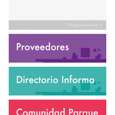
Programación
+