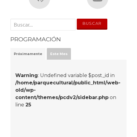
' . __('Search for:') . '
PROGRAMACIÓN
Próximamente
Este Mes
Warning
: Undefined variable $post_id in
/home/parquecultural/public_html/web-
old/wp-
content/themes/pcdv2/sidebar.php
on
line
25