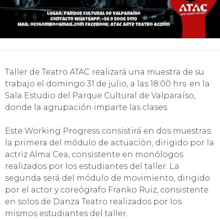
Taller de Teatro ATAC realizará una muestra de su
trabajo el domingo 31 de julio, a las 18:00 hrs. en la
Sala Estudio del Parque Cultural de Valparaíso,
donde la agrupación imparte las clases.
Este Working Progress consistirá en dos muestras:
la primera del módulo de actuación, dirigido por la
actriz Alma Cea, consistente en monólogos
realizados por los estudiantes del taller. La
segunda será del módulo de movimiento, dirigido
por el actor y coreógrafo Franko Ruiz, consistente
en solos de Danza Teatro realizados por los
mismos estudiantes del taller.