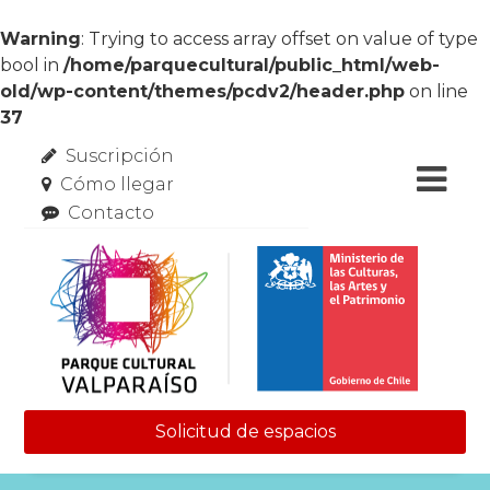
Warning
: Trying to access array offset on value of type
bool in
/home/parquecultural/public_html/web-
old/wp-content/themes/pcdv2/header.php
on line
37
Suscripción
Cómo llegar
Contacto
Solicitud de espacios
Skip to content