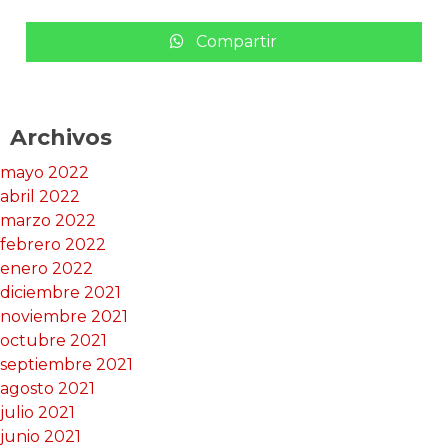
a
w
h
c
it
a
Compartir
e
te
ts
b
r
A
o
p
Archivos
o
p
mayo 2022
k
abril 2022
marzo 2022
febrero 2022
enero 2022
diciembre 2021
noviembre 2021
octubre 2021
septiembre 2021
agosto 2021
julio 2021
junio 2021