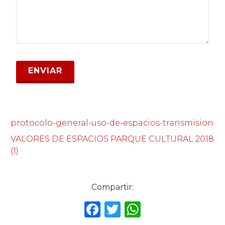
protocolo-general-uso-de-espacios-transmision
VALORES DE ESPACIOS PARQUE CULTURAL 2018
(1)
Compartir:
F
T
W