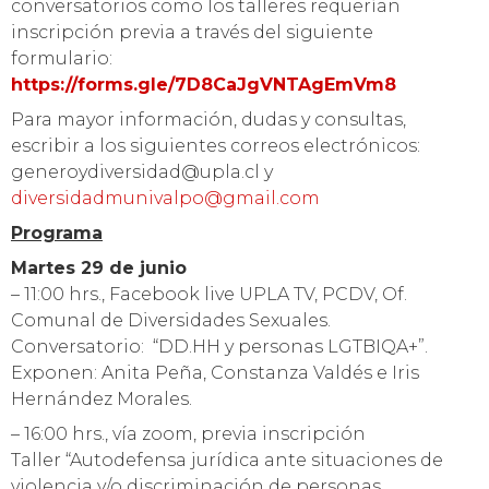
conversatorios como los talleres requerían
inscripción previa a través del siguiente
formulario:
https://forms.gle/7D8CaJgVNTAgEmVm8
Para mayor información, dudas y consultas,
escribir a los siguientes correos electrónicos:
generoydiversidad@upla.cl y
diversidadmunivalpo@gmail.com
Programa
Martes 29 de junio
– 11:00 hrs., Facebook live UPLA TV, PCDV, Of.
Comunal de Diversidades Sexuales.
Conversatorio: “DD.HH y personas LGTBIQA+”.
Exponen: Anita Peña, Constanza Valdés e Iris
Hernández Morales.
– 16:00 hrs., vía zoom, previa inscripción
Taller “Autodefensa jurídica ante situaciones de
violencia y/o discriminación de personas