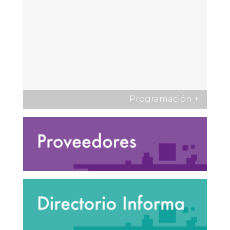
Programación
+