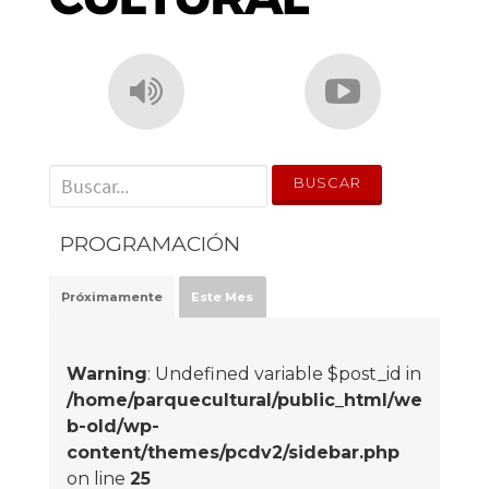
' . __('Search for:') . '
PROGRAMACIÓN
Próximamente
Este Mes
Warning
: Undefined variable $post_id in
/home/parquecultural/public_html/we
b-old/wp-
content/themes/pcdv2/sidebar.php
on line
25