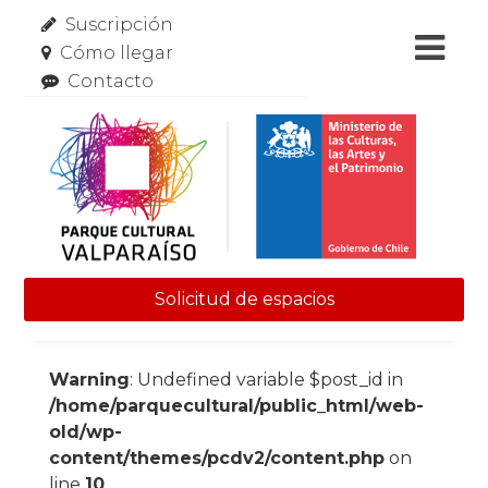
Suscripción
Cómo llegar
Contacto
Solicitud de espacios
Skip to content
Warning
: Undefined variable $post_id in
/home/parquecultural/public_html/web-
old/wp-
content/themes/pcdv2/content.php
on
line
10