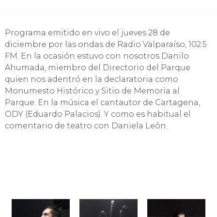
Programa emitido en vivo el jueves 28 de
diciembre por las ondas de Radio Valparaíso, 102.5
FM. En la ocasión estuvo con nosotros Danilo
Ahumada, miembro del Directorio del Parque
quien nos adentró en la declaratoria como
Monumesto Histórico y Sitio de Memoria al
Parque. En la música el cantautor de Cartagena,
ODY (Eduardo Palacios). Y como es habitual el
comentario de teatro con Daniela León.