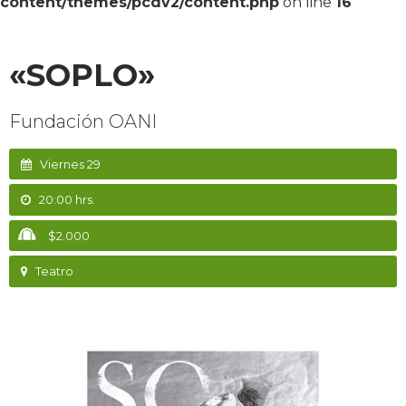
content/themes/pcdv2/content.php
on line
16
«SOPLO»
Fundación OANI
Viernes 29
20:00 hrs.
$2.000
Teatro