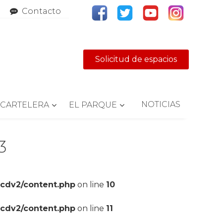
Contacto
Solicitud de espacios
NOTICIAS
CARTELERA
EL PARQUE
3
pcdv2/content.php
on line
10
pcdv2/content.php
on line
11