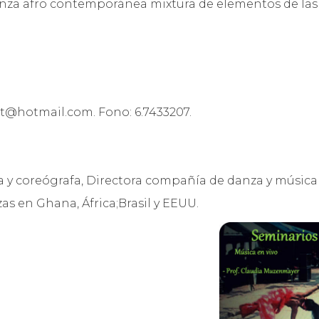
za afro contemporánea mixtura de elementos de las 
ct@hotmail.com. Fono: 6.7433207.
 y coreógrafa, Directora compañía de danza y música 
as en Ghana, África;Brasil y EEUU.