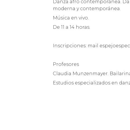
Danza afro contemporánea. Dan
moderna y contemporánea.
Música en vivo.
De 11 a 14 horas.
Inscripciones: mail espejoespe
Profesores
Claudia Munzenmayer. Bailarina
Estudios especializados en danz