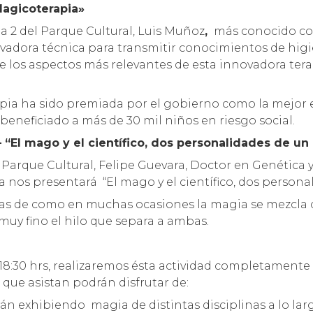
Magicoterapia»
Sala 2 del Parque Cultural, Luis Muñoz
,
más conocido com
vadora técnica para transmitir conocimientos de hig
e los aspectos más relevantes de esta innovadora te
pia ha sido premiada por el gobierno como la mejor e
beneficiado a más de 30 mil niños en riesgo social.
– “El mago y el científico, dos personalidades de un
del Parque Cultural, Felipe Guevara, Doctor en Genética 
a nos presentará “El mago y el científico, dos persona
tas de como en muchas ocasiones la magia se mezcla c
muy fino el hilo que separa a ambas.
la 18:30 hrs, realizaremos ésta actividad completamente
 que asistan podrán disfrutar de:
n exhibiendo magia de distintas disciplinas a lo largo