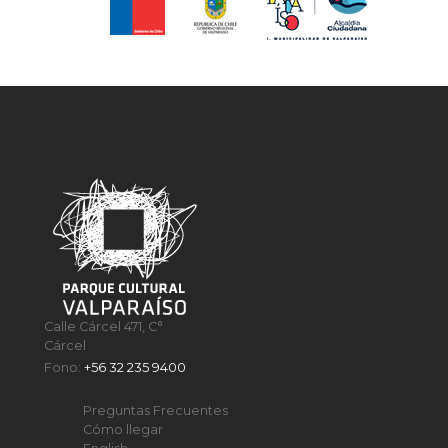
Calle Cárcel 471, C°
Cárcel
Fono:
+56 32 235 9400
Preguntas Frecuentes
Cómo llegar