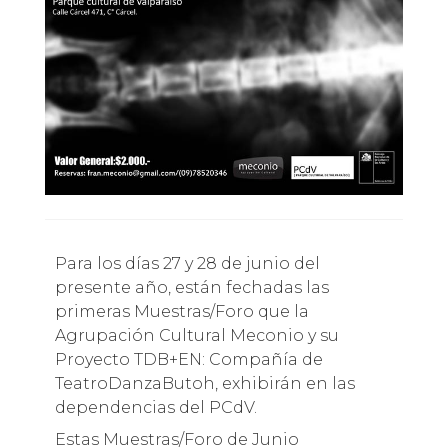
Para los días 27 y 28 de junio del
presente año, están fechadas las
primeras Muestras/Foro que la
Agrupación Cultural Meconio y su
Proyecto TDB+EN: Compañía de
TeatroDanzaButoh, exhibirán en las
dependencias del PCdV.
Estas Muestras/Foro de Junio