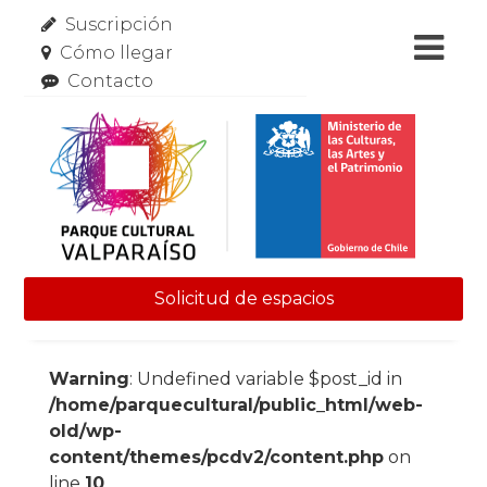
Suscripción
Cómo llegar
Contacto
Solicitud de espacios
Skip to content
Warning
: Undefined variable $post_id in
/home/parquecultural/public_html/web-
old/wp-
content/themes/pcdv2/content.php
on
line
10