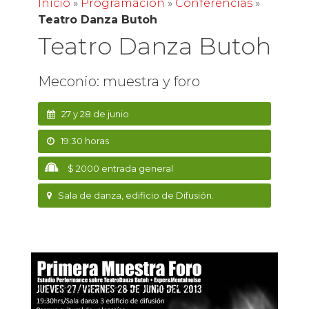
Inicio
»
Programación
»
Conferencias
»
Teatro Danza Butoh
Teatro Danza Butoh
Meconio: muestra y foro
27 y 28 de junio
19:30 horas
$ 2000 entrada general
Sala de danza, edificio de Difusión.