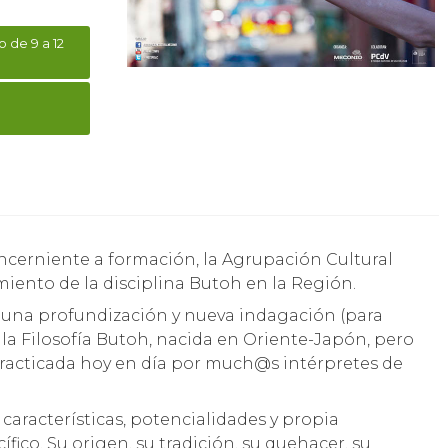
 de 9 a 12
iento de la disciplina Butoh en la Región.
r una profundización y nueva indagación (para
 la Filosofía Butoh, nacida en Oriente-Japón, pero
practicada hoy en día por much@s intérpretes de
s características, potencialidades y propia
ífico. Su origen, su tradición, su quehacer, su