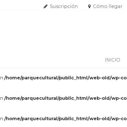
Suscripción
Cómo llegar
Skip to content
INICIO
in
/home/parquecultural/public_html/web-old/wp-c
in
/home/parquecultural/public_html/web-old/wp-c
in
/home/parquecultural/public_html/web-old/wp-c