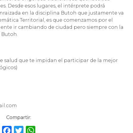
es. Desde esos lugares, el intérprete podrá
aizada en la disciplina Butoh que justamente va
temática Territorial, es que comenzamos por el
mente ir cambiando de ciudad pero siempre con la
l Butoh.
 salud que te impidan el participar de la mejor
lógicos)
ail.com
Compartir:
F
T
W