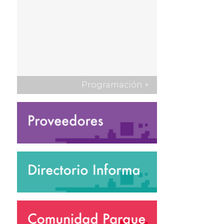
Programación
+