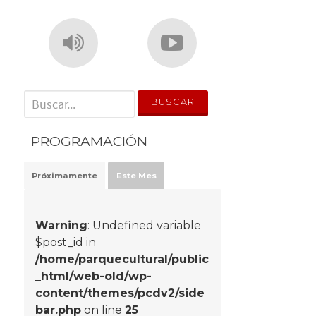
' . __('Search for:') . '
PROGRAMACIÓN
Próximamente
Este Mes
Warning
: Undefined variable
$post_id in
/home/parquecultural/public
_html/web-old/wp-
content/themes/pcdv2/side
bar.php
on line
25