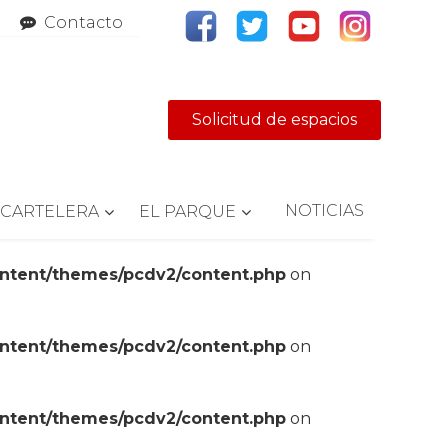
Contacto
Solicitud de espacios
NOTICIAS
CARTELERA
EL PARQUE
ontent/themes/pcdv2/content.php
on
ontent/themes/pcdv2/content.php
on
ontent/themes/pcdv2/content.php
on