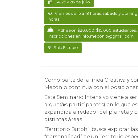
24, 25 y 26 de julio
Viernes de 15 a 18 horas, sábado y domingo
horas
Adhesión $20.000, $15.000 estudiantes,
inscripciones en info.meconio@gmail.com
Sala Estudio
Como parte de la línea Creativa y concerniente a formación, la Agrupación Cultural
Meconio continua con el posicionam
Este Seminario Intensivo viene a se
algun@s participantes) en lo que es
expandida alrededor del planeta y 
distintas áreas.
“Territorio Butoh”, busca explorar la
“personalidad” de un Territorio espec