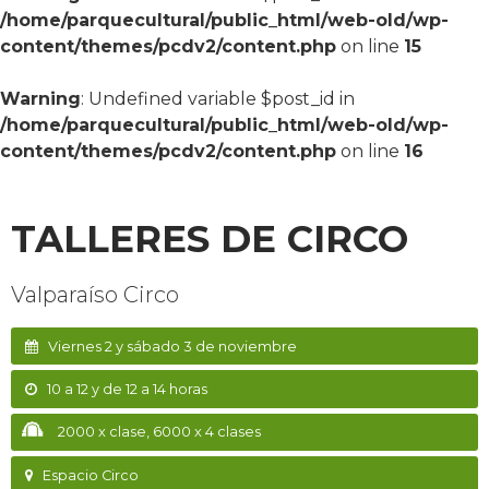
/home/parquecultural/public_html/web-old/wp-
content/themes/pcdv2/content.php
on line
15
Warning
: Undefined variable $post_id in
/home/parquecultural/public_html/web-old/wp-
content/themes/pcdv2/content.php
on line
16
TALLERES DE CIRCO
Valparaíso Circo
Viernes 2 y sábado 3 de noviembre
10 a 12 y de 12 a 14 horas
2000 x clase, 6000 x 4 clases
Espacio Circo