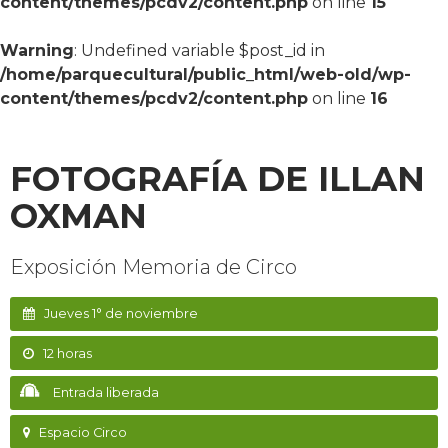
content/themes/pcdv2/content.php
on line
15
Warning
: Undefined variable $post_id in
/home/parquecultural/public_html/web-old/wp-
content/themes/pcdv2/content.php
on line
16
FOTOGRAFÍA DE ILLAN
OXMAN
Exposición Memoria de Circo
Jueves 1° de noviembre
12 horas
Entrada liberada
Espacio Circo