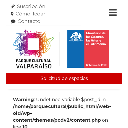
Suscripción
Cómo llegar
Contacto
Solicitud de espacios
Skip to content
Warning
: Undefined variable $post_id in
/home/parquecultural/public_html/web-
old/wp-
content/themes/pcdv2/content.php
on
line
10