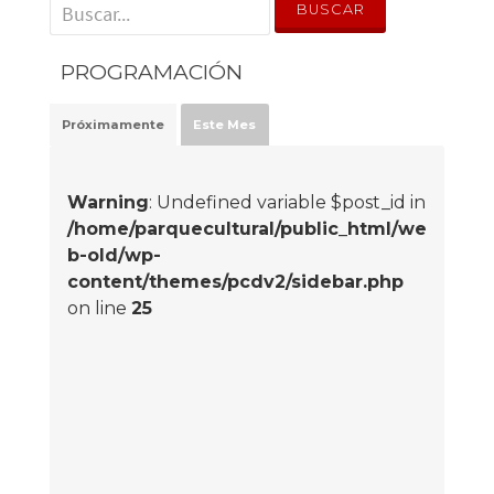
' . __('Search for:') . '
PROGRAMACIÓN
Próximamente
Este Mes
Warning
: Undefined variable $post_id in
/home/parquecultural/public_html/we
b-old/wp-
content/themes/pcdv2/sidebar.php
on line
25