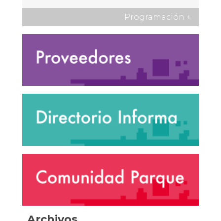
Programación
+
Archivos