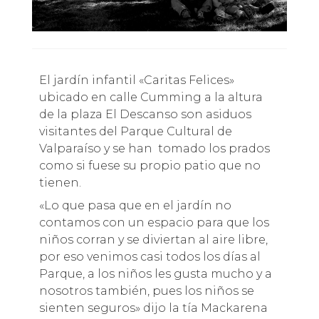
El jardín infantil «Caritas Felices»
ubicado en calle Cumming a la altura
de la plaza El Descanso son asiduos
visitantes del Parque Cultural de
Valparaíso y se han tomado los prados
como si fuese su propio patio que no
tienen.
«Lo que pasa que en el jardín no
contamos con un espacio para que los
niños corran y se diviertan al aire libre,
por eso venimos casi todos los días al
Parque, a los niños les gusta mucho y a
nosotros también, pues los niños se
sienten seguros» dijo la tía Mackarena