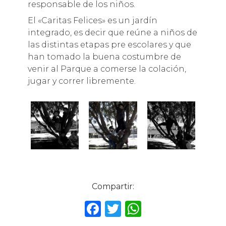
responsable de los niños.
El «Caritas Felices» es un jardín
integrado, es decir que reúne a niños de
las distintas etapas pre escolares y que
han tomado la buena costumbre de
venir al Parque a comerse la colación,
jugar y correr libremente.
Compartir:
F
T
W
a
w
h