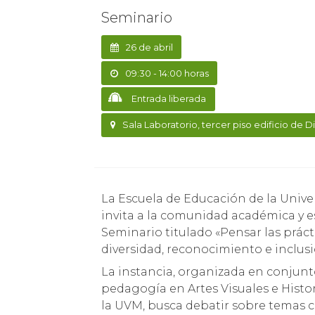
Seminario
26 de abril
09:30 - 14:00 horas
Entrada liberada
Sala Laboratorio, tercer piso edificio de Di
La Escuela de Educación de la Universidad de Viña del Mar
invita a la comunidad académica y e
Seminario titulado «Pensar las práct
diversidad, reconocimiento e inclusi
La instancia, organizada en conjunto
pedagogía en Artes Visuales e Histor
la UVM, busca debatir sobre temas