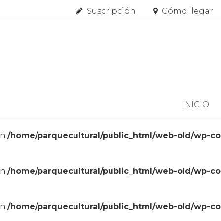
Suscripción
Cómo llegar
Skip to content
INICIO
in
/home/parquecultural/public_html/web-old/wp-c
in
/home/parquecultural/public_html/web-old/wp-c
in
/home/parquecultural/public_html/web-old/wp-c