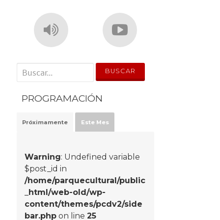
' . __('Search for:') . '
PROGRAMACIÓN
Próximamente
Este Mes
Warning
: Undefined variable
$post_id in
/home/parquecultural/public
_html/web-old/wp-
content/themes/pcdv2/side
bar.php
on line
25