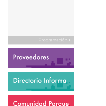
Programación
+