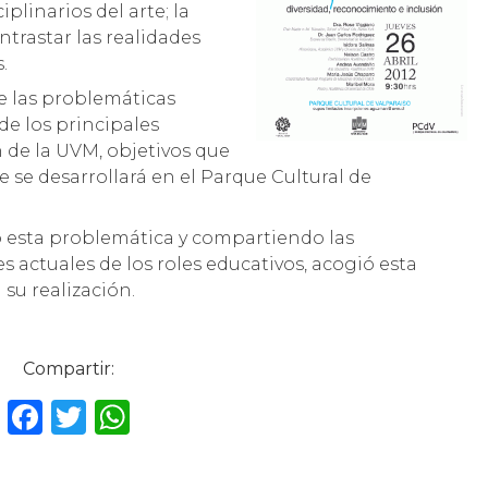
iplinarios del arte; la
ontrastar las realidades
.
re las problemáticas
e los principales
n de la UVM, objetivos que
 se desarrollará en el Parque Cultural de
 esta problemática y compartiendo las
s actuales de los roles educativos, acogió esta
 su realización.
Compartir:
F
T
W
a
w
h
c
it
a