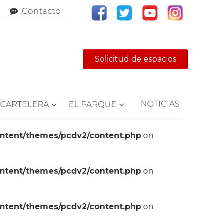
Contacto
Solicitud de espacios
NOTICIAS
CARTELERA
EL PARQUE
ontent/themes/pcdv2/content.php
on
ontent/themes/pcdv2/content.php
on
ontent/themes/pcdv2/content.php
on