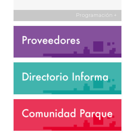
Programación
+