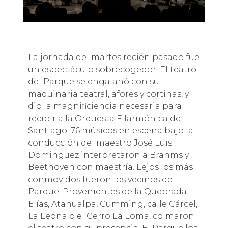
La jornada del martes recién pasado fue
un espectáculo sobrecogedor. El teatro
del Parque se engalanó con su
maquinaria teatral, afores y cortinas, y
dio la magnificiencia necesaria para
recibir a la Orquesta Filarmónica de
Santiago. 76 músicos en escena bajo la
conducción del maestro José Luis
Dominguez interpretaron a Brahms y
Beethoven con maestría. Lejos los más
conmovidos fueron los vecinos del
Parque. Provenientes de la Quebrada
Elías, Atahualpa, Cumming, calle Cárcel,
La Leona o el Cerro La Loma, colmaron