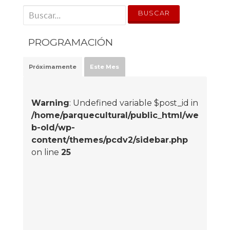
' . __('Search for:') . '
PROGRAMACIÓN
Próximamente
Este Mes
Warning
: Undefined variable $post_id in
/home/parquecultural/public_html/we
b-old/wp-
content/themes/pcdv2/sidebar.php
on line
25