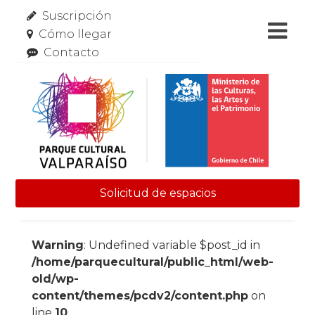
Suscripción
Cómo llegar
Contacto
Solicitud de espacios
Skip to content
Warning
: Undefined variable $post_id in
/home/parquecultural/public_html/web-
old/wp-
content/themes/pcdv2/content.php
on
line
10