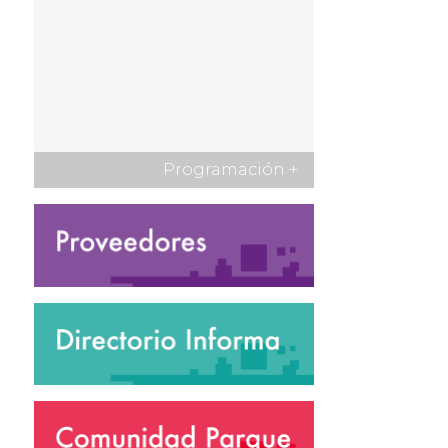
Programación
+