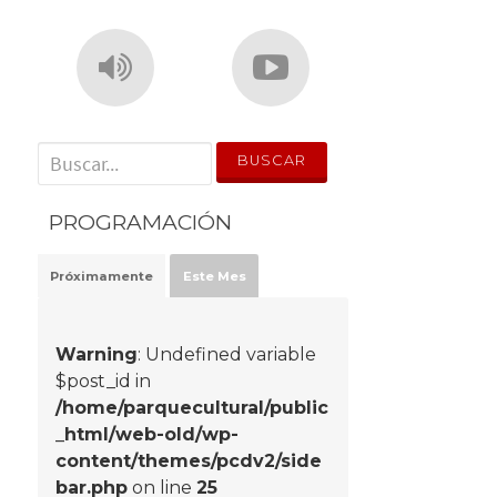
' . __('Search for:') . '
PROGRAMACIÓN
Próximamente
Este Mes
Warning
: Undefined variable
$post_id in
/home/parquecultural/public
_html/web-old/wp-
content/themes/pcdv2/side
bar.php
on line
25