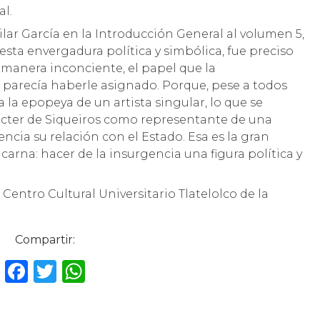
al.
lar García en la Introducción General al volumen 5,
sta envergadura política y simbólica, fue preciso
 manera inconciente, el papel que la
n parecía haberle asignado. Porque, pese a todos
na la epopeya de un artista singular, lo que se
ácter de Siqueiros como representante de una
ncia su relación con el Estado. Esa es la gran
carna: hacer de la insurgencia una figura política y
Centro Cultural Universitario Tlatelolco de la
Compartir:
F
T
W
a
w
h
c
it
a