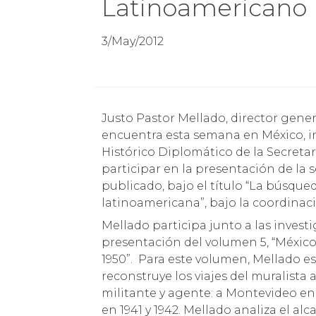
Latinoamericano
3/May/2012
Justo Pastor Mellado, director general del Parque Cultural de Valparaíso, se
encuentra esta semana en México, in
Histórico Diplomático de la Secretar
participar en la presentación de la s
publicado, bajo el título “La búsqued
latinoamericana”, bajo la coordinac
Mellado participa junto a las invest
presentación del volumen 5, “México 
1950”. Para este volumen, Mellado esc
reconstruye los viajes del muralista 
militante y agente: a Montevideo en 19
en 1941 y 1942. Mellado analiza el al