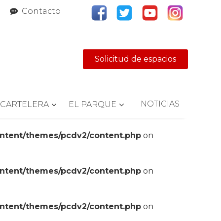
Contacto
Solicitud de espacios
NOTICIAS
CARTELERA
EL PARQUE
ontent/themes/pcdv2/content.php
on
ontent/themes/pcdv2/content.php
on
ontent/themes/pcdv2/content.php
on