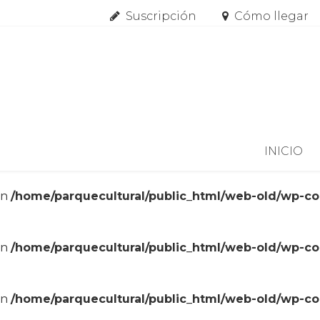
Suscripción
Cómo llegar
Skip to content
INICIO
in
/home/parquecultural/public_html/web-old/wp-c
in
/home/parquecultural/public_html/web-old/wp-c
in
/home/parquecultural/public_html/web-old/wp-c