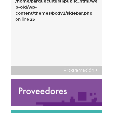
/home/parquecultural/public_html/we
b-old/wp-
content/themes/pcdv2/sidebar.php
on line
25
Programación
+