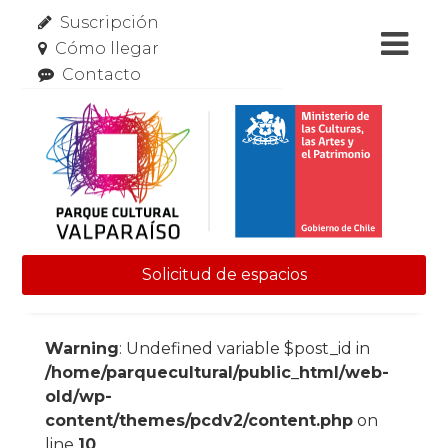
Suscripción
Cómo llegar
Contacto
Solicitud de espacios
Skip to content
Warning
: Undefined variable $post_id in
/home/parquecultural/public_html/web-
old/wp-
content/themes/pcdv2/content.php
on
line
10