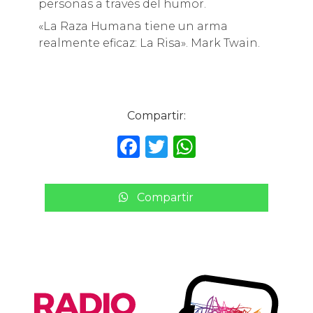
personas a través del humor.
«La Raza Humana tiene un arma
realmente eficaz: La Risa». Mark Twain.
Compartir:
F
T
W
a
w
h
c
it
a
Compartir
e
te
ts
b
r
A
o
p
o
p
k