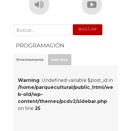
' . __('Search for:') . '
PROGRAMACIÓN
Próximamente
Este Mes
Warning
: Undefined variable $post_id in
/home/parquecultural/public_html/we
b-old/wp-
content/themes/pcdv2/sidebar.php
on line
25