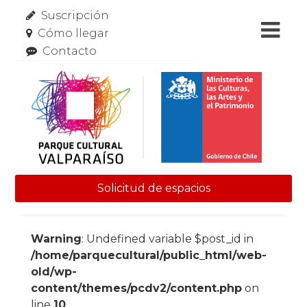
Suscripción
Cómo llegar
Contacto
Solicitud de espacios
Skip to content
Warning
: Undefined variable $post_id in
/home/parquecultural/public_html/web-
old/wp-
content/themes/pcdv2/content.php
on
line
10