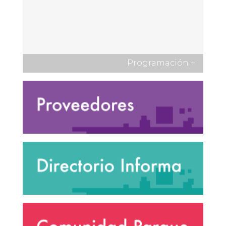
Programación
+