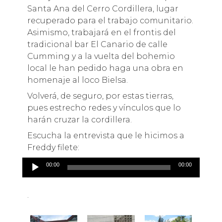
Santa Ana del Cerro Cordillera, lugar
recuperado para el trabajo comunitario.
Asimismo, trabajará en el frontis del
tradicional bar El Canario de calle
Cumming y a la vuelta del bohemio
local le han pedido haga una obra en
homenaje al loco Bielsa.
Volverá, de seguro, por estas tierras,
pues estrecho redes y vínculos que lo
harán cruzar la cordillera.
Escucha la entrevista que le hicimos a
Freddy filete:
Reproductor
00:00
00:00
de
audio
.