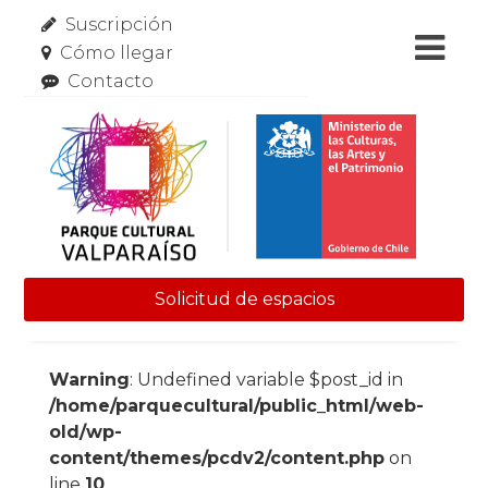
Suscripción
Cómo llegar
Contacto
Solicitud de espacios
Skip to content
Warning
: Undefined variable $post_id in
/home/parquecultural/public_html/web-
old/wp-
content/themes/pcdv2/content.php
on
line
10