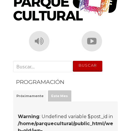
' . __('Search for:') . '
PROGRAMACIÓN
Próximamente
Este Mes
Warning
: Undefined variable $post_id in
/home/parquecultural/public_html/we
b-old/wp-