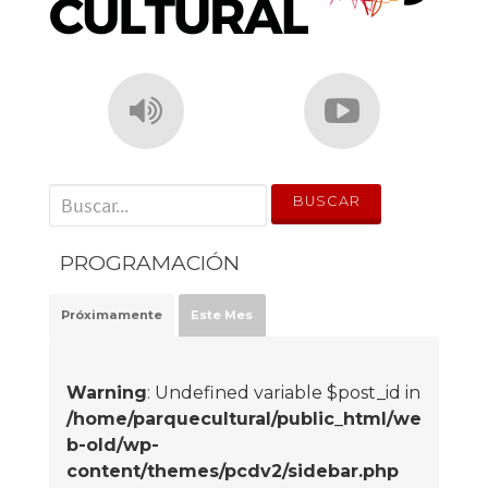
' . __('Search for:') . '
PROGRAMACIÓN
Próximamente
Este Mes
Warning
: Undefined variable $post_id in
/home/parquecultural/public_html/we
b-old/wp-
content/themes/pcdv2/sidebar.php