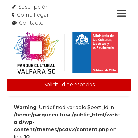
Suscripción
Cómo llegar
Contacto
Solicitud de espacios
Skip to content
Warning
: Undefined variable $post_id in
/home/parquecultural/public_html/web-
old/wp-
content/themes/pcdv2/content.php
on
line
10