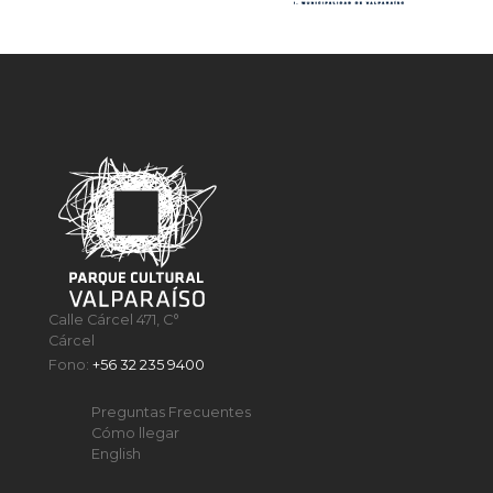
Calle Cárcel 471, C°
Cárcel
Fono:
+56 32 235 9400
Preguntas Frecuentes
Cómo llegar
English