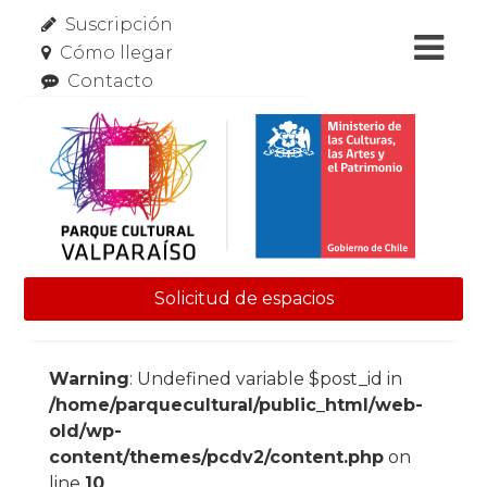
Suscripción
Cómo llegar
Contacto
Solicitud de espacios
Skip to content
Warning
: Undefined variable $post_id in
/home/parquecultural/public_html/web-
old/wp-
content/themes/pcdv2/content.php
on
line
10