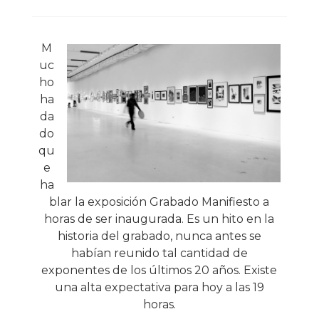
M
uc
ho
ha
da
do
qu
e
ha
blar la exposición Grabado Manifiesto a
horas de ser inaugurada. Es un hito en la
historia del grabado, nunca antes se
habían reunido tal cantidad de
exponentes de los últimos 20 años. Existe
una alta expectativa para hoy a las 19
horas.