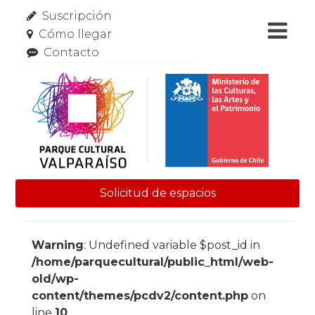
Suscripción
Cómo llegar
Contacto
Solicitud de espacios
Skip to content
Warning
: Undefined variable $post_id in
/home/parquecultural/public_html/web-
old/wp-
content/themes/pcdv2/content.php
on
line
10