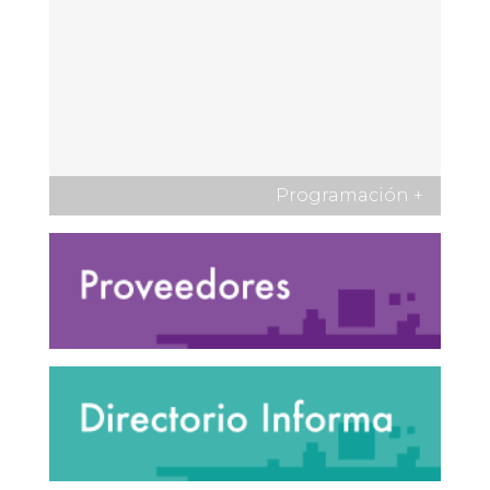
Programación
+