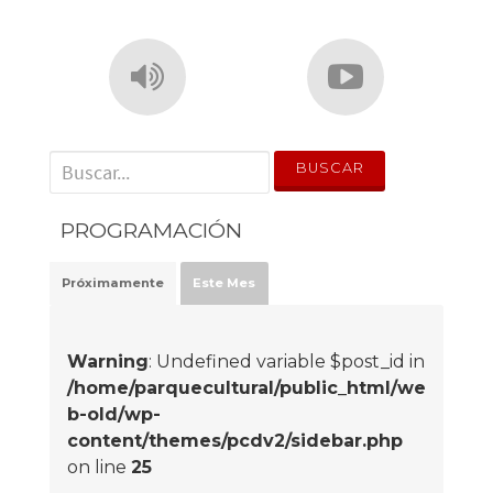
' . __('Search for:') . '
PROGRAMACIÓN
Próximamente
Este Mes
Warning
: Undefined variable $post_id in
/home/parquecultural/public_html/we
b-old/wp-
content/themes/pcdv2/sidebar.php
on line
25