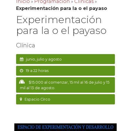
Inicio
»
Programación
»
Clínicas
»
Experimentación para la o el payaso
Experimentación
para la o el payaso
Clínica
junio, julio y agosto
19 a 22 horas
$15.000 al comenzar, 15 mil al 16 de julio y 15
mil al 13 de agosto.
Espacio Circo