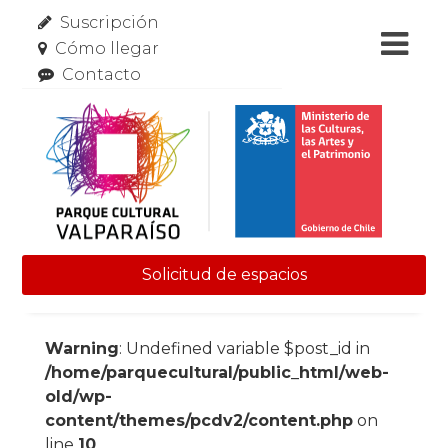
Suscripción
Cómo llegar
Contacto
Solicitud de espacios
Skip to content
Warning
: Undefined variable $post_id in
/home/parquecultural/public_html/web-
old/wp-
content/themes/pcdv2/content.php
on
line
10