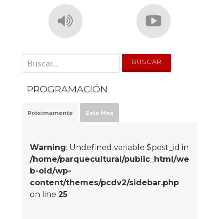
' . __('Search for:') . '
PROGRAMACIÓN
Próximamente
Este Mes
Warning
: Undefined variable $post_id in
/home/parquecultural/public_html/we
b-old/wp-
content/themes/pcdv2/sidebar.php
on line
25