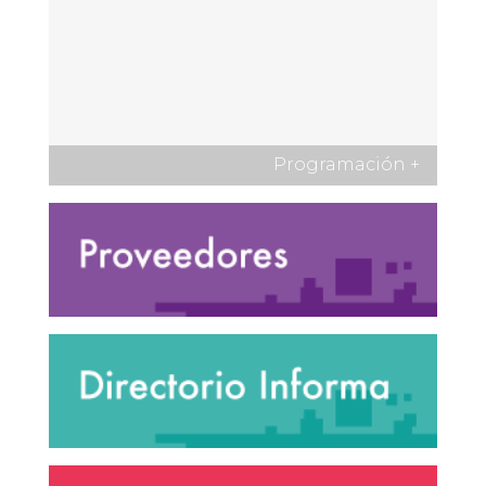
Programación
+